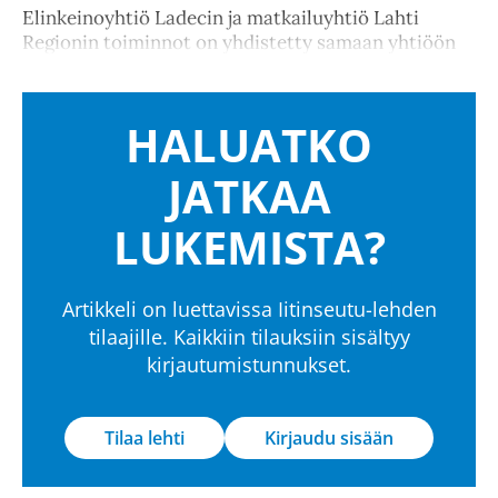
Elinkeinoyhtiö Ladecin ja matkailuyhtiö Lahti
Regionin toiminnot on yhdistetty samaan yhtiöön
HALUATKO
JATKAA
LUKEMISTA?
Artikkeli on luettavissa Iitinseutu-lehden
tilaajille. Kaikkiin tilauksiin sisältyy
kirjautumistunnukset.
Tilaa lehti
Kirjaudu sisään