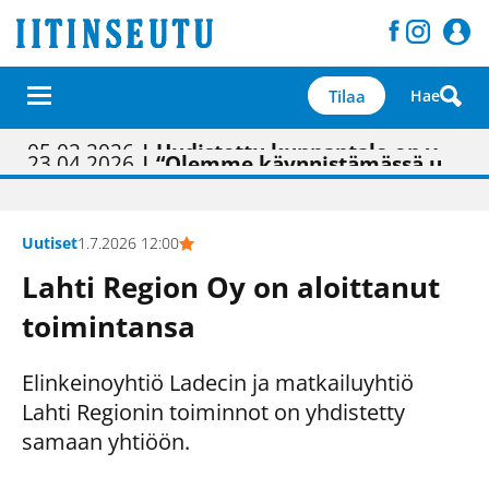
Tilaa
Hae
01.02.2026
05.02.2026
23.04.2026
| Painon vaihtumisen pitäisi näkyä hieman parempana painojäljen laatuna lehdessä
| Uudistettu kunnantalo on valoisa
| “Olemme käynnistämässä uudelleen keskustavisiotyön”
09.05.2026
| "Maalla on totuttu elämään omavaraisemmin kuin kaupungissa"
Uutiset
1.7.2026 12:00
Lahti Region Oy on aloittanut
toimintansa
Elinkeinoyhtiö Ladecin ja matkailuyhtiö
Lahti Regionin toiminnot on yhdistetty
samaan yhtiöön.