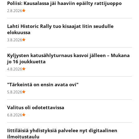
Poliisi: Kausalassa jäi haaviin epäilty rattijuoppo
2.8.2026
Lahti Historic Rally tuo kisaajat Iitin seudulle
elokuussa
3.8.2026
Kyljysten katusählyturnaus kasvoi jälleen – Mukana
jo 16 joukkuetta
4.8.2026
"Tärkeintä on ensin avata ovi"
5.8.2026
Valitus oli odotettavissa
6.8.2026
Iittiläisiä yhdistyksiä palvelee nyt digitaalinen
ilmoitustaulu