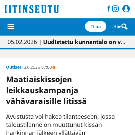
Tilaa
Hae
01.02.2026
05.02.2026
23.04.2026
| Painon vaihtumisen pitäisi näkyä hieman parempana painojäljen laatuna lehdessä
| Uudistettu kunnantalo on valoisa
| “Olemme käynnistämässä uudelleen keskustavisiotyön”
09.05.2026
| "Maalla on totuttu elämään omavaraisemmin kuin kaupungissa"
Uutiset
13.6.2026 07:00
Maatiaiskissojen
leikkauskampanja
vähävaraisille Iitissä
Avustusta voi hakea tilanteeseen, jossa
taloustilanne on muuttunut kissan
hankinnan jälkeen yllättävän