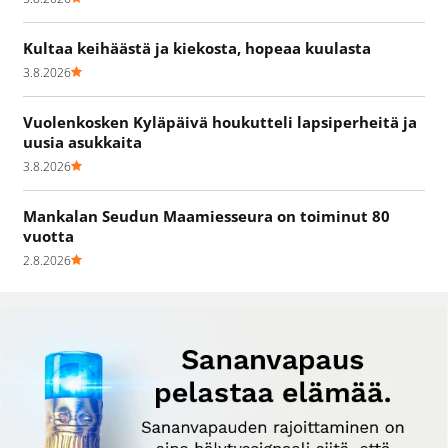
Kultaa keihäästä ja kiekosta, hopeaa kuulasta
3.8.2026
Vuolenkosken Kyläpäivä houkutteli lapsiperheitä ja
uusia asukkaita
3.8.2026
Mankalan Seudun Maamiesseura on toiminut 80
vuotta
2.8.2026