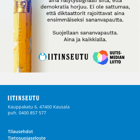
Kauppakatu 6, 47400 Kausala
puh. 0400 857 577
Tilausehdot
Tietosuojaseloste