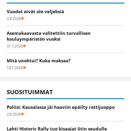
Vuodet eivät ole veljeksiä
3.8.2026
Asemakaavasta valitettiin turvallisen
kouluympäristön vuoksi
31.7.2026
Mitä unohtui? Kuka maksaa?
14.7.2026
SUOSITUIMMAT
Poliisi: Kausalassa jäi haaviin epäilty rattijuoppo
2.8.2026
Lahti Historic Rally tuo kisaajat Iitin seudulle