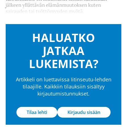
jälkeen yllättävän elämänmuutoksen kuten
sairauden tai työttömyyden myötä.
HALUATKO
JATKAA
LUKEMISTA?
Artikkeli on luettavissa Iitinseutu-lehden
tilaajille. Kaikkiin tilauksiin sisältyy
kirjautumistunnukset.
Tilaa lehti
Kirjaudu sisään