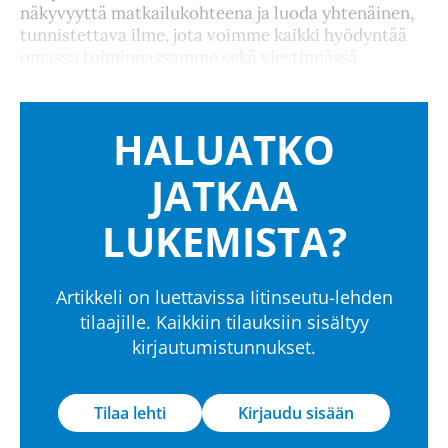
näkyvyyttä matkailukohteena ja luoda yhtenäinen,
tunnistettava ilme, jota voimme kaikki hyödyntää
omassa toiminnassamme sekä viestinnässä.
HALUATKO
JATKAA
LUKEMISTA?
Artikkeli on luettavissa Iitinseutu-lehden
tilaajille. Kaikkiin tilauksiin sisältyy
kirjautumistunnukset.
Tilaa lehti
Kirjaudu sisään