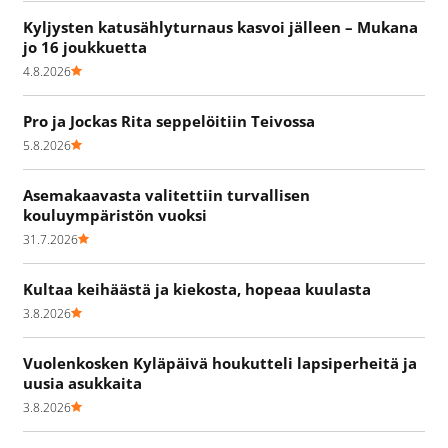
Kyljysten katusählyturnaus kasvoi jälleen – Mukana
jo 16 joukkuetta
4.8.2026
Pro ja Jockas Rita seppelöitiin Teivossa
5.8.2026
Asemakaavasta valitettiin turvallisen
kouluympäristön vuoksi
31.7.2026
Kultaa keihäästä ja kiekosta, hopeaa kuulasta
3.8.2026
Vuolenkosken Kyläpäivä houkutteli lapsiperheitä ja
uusia asukkaita
3.8.2026