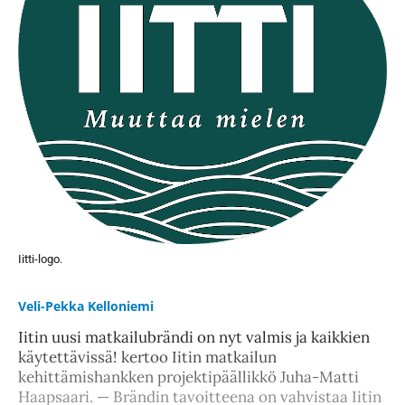
Iitti-logo.
Veli-Pekka Kelloniemi
Iitin uusi matkailubrändi on nyt valmis ja kaikkien
käytettävissä! kertoo Iitin matkailun
kehittämishankken projektipäällikkö Juha-Matti
Haapsaari. — Brändin tavoitteena on vahvistaa Iitin