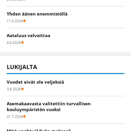
Yhden äänen enemmistöllä
11.6.2026
Aateluus velvoittaa
4.6.2026
LUKIJALTA
Vuodet eivät ole veljeksiä
3.8.2026
Asemakaavasta valitettiin turvallisen
kouluympäristön vuoksi
31.7.2026
Mitä unohtui? Kuka maksaa?