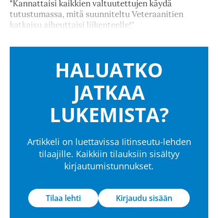
"Kannattaisi kaikkien valtuutettujen käydä
tutustumassa, mitä suunniteltu Veteraanitien
katkaisu aiheuttaisi liikenteelle!"
HALUATKO
JATKAA
LUKEMISTA?
Artikkeli on luettavissa Iitinseutu-lehden
tilaajille. Kaikkiin tilauksiin sisältyy
kirjautumistunnukset.
Tilaa lehti
Kirjaudu sisään