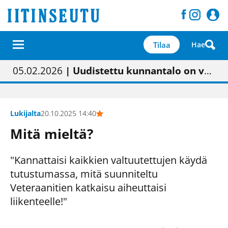
Tilaa
Hae
01.02.2026
05.02.2026
| Painon vaihtumisen pitäisi näkyä hieman parempana painojäljen laatuna lehdessä
| Uudistettu kunnantalo on valoisa
23.04.2026
| “Olemme käynnistämässä uudelleen keskustavisiotyön”
09.05.2026
| "Maalla on totuttu elämään omavaraisemmin kuin kaupungissa"
Lukijalta
20.10.2025 14:40
Mitä mieltä?
"Kannattaisi kaikkien valtuutettujen käydä
tutustumassa, mitä suunniteltu
Veteraanitien katkaisu aiheuttaisi
liikenteelle!"