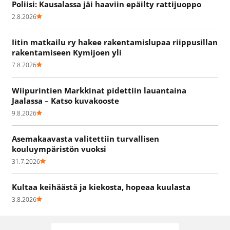
Poliisi: Kausalassa jäi haaviin epäilty rattijuoppo
2.8.2026
Iitin matkailu ry hakee rakentamislupaa riippusillan
rakentamiseen Kymijoen yli
7.8.2026
Wiipurintien Markkinat pidettiin lauantaina
Jaalassa – Katso kuvakooste
9.8.2026
Asemakaavasta valitettiin turvallisen
kouluympäristön vuoksi
31.7.2026
Kultaa keihäästä ja kiekosta, hopeaa kuulasta
3.8.2026