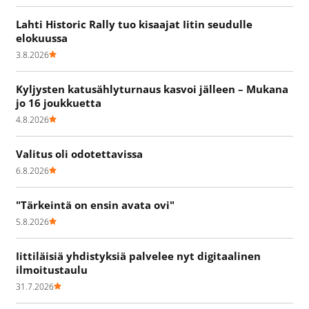
Lahti Historic Rally tuo kisaajat Iitin seudulle
elokuussa
3.8.2026
Kyljysten katusählyturnaus kasvoi jälleen – Mukana
jo 16 joukkuetta
4.8.2026
Valitus oli odotettavissa
6.8.2026
"Tärkeintä on ensin avata ovi"
5.8.2026
Iittiläisiä yhdistyksiä palvelee nyt digitaalinen
ilmoitustaulu
31.7.2026