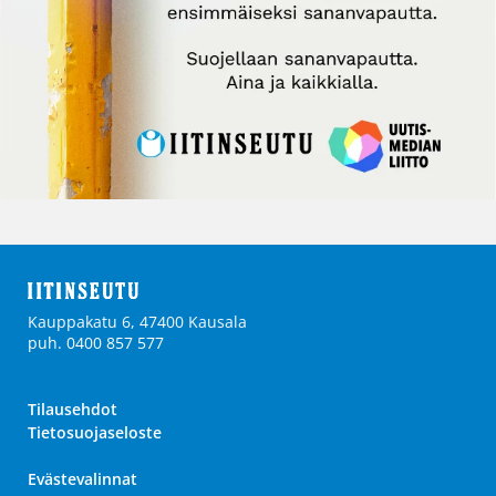
Kauppakatu 6, 47400 Kausala
puh. 0400 857 577
Tilausehdot
Tietosuojaseloste
Evästevalinnat