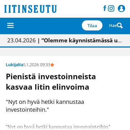
Tilaa
Hae
01.02.2026
05.02.2026
23.04.2026
| Painon vaihtumisen pitäisi näkyä hieman parempana painojäljen laatuna lehdessä
| Uudistettu kunnantalo on valoisa
| “Olemme käynnistämässä uudelleen keskustavisiotyön”
09.05.2026
| "Maalla on totuttu elämään omavaraisemmin kuin kaupungissa"
Lukijalta
5.1.2026 09:33
Pienistä investoinneista
kasvaa Iitin elinvoima
"Nyt on hyvä hetki kannustaa
investointeihin."
"Nyt on hyvä hetki kannustaa investointeihin."