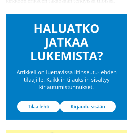
kirkkoon erikseen takaosaan tehdyissä tiloissa.
HALUATKO
JATKAA
LUKEMISTA?
Artikkeli on luettavissa Iitinseutu-lehden
tilaajille. Kaikkiin tilauksiin sisältyy
kirjautumistunnukset.
Tilaa lehti
Kirjaudu sisään