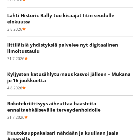
Lahti Historic Rally tuo kisaajat Iitin seudulle
elokuussa
3.8.2026
Iittiläisiä yhdistyksiä palvelee nyt digitaalinen
ilmoitustaulu
31.7.2026
Kyljysten katusählyturnaus kasvoi jälleen – Mukana
jo 16 joukkuetta
4.8.2026
Rokotekriittisyys aiheuttaa haasteita
ennaltaehkäisevälle terveydenhoidolle
31.7.2026
Huutokauppakeisari nähdään ja kuullaan Jaala
Areenalla