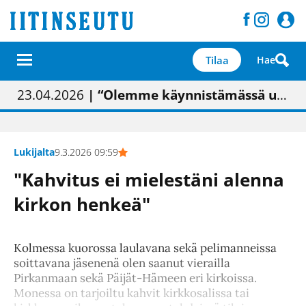
Tilaa
Hae
01.02.2026
05.02.2026
23.04.2026
| Painon vaihtumisen pitäisi näkyä hieman parempana painojäljen laatuna lehdessä
| Uudistettu kunnantalo on valoisa
| “Olemme käynnistämässä uudelleen keskustavisiotyön”
09.05.2026
| "Maalla on totuttu elämään omavaraisemmin kuin kaupungissa"
Lukijalta
9.3.2026 09:59
"Kahvitus ei mielestäni alenna
kirkon henkeä"
Kolmessa kuorossa laulavana sekä pelimanneissa
soittavana jäsenenä olen saanut vierailla
Pirkanmaan sekä Päijät-Hämeen eri kirkoissa.
Monessa on tarjoiltu kahvit kirkkosalissa tai