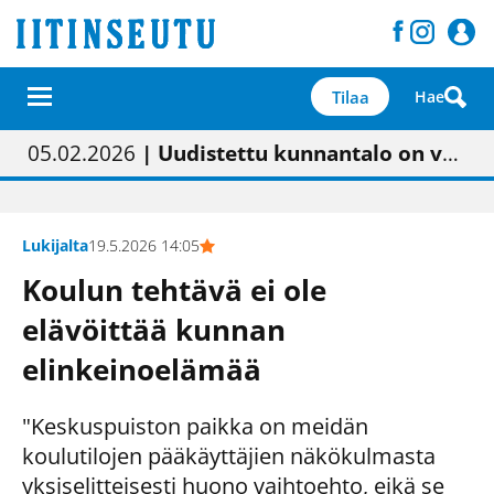
Tilaa
Hae
01.02.2026
05.02.2026
23.04.2026
| Painon vaihtumisen pitäisi näkyä hieman parempana painojäljen laatuna lehdessä
| Uudistettu kunnantalo on valoisa
| “Olemme käynnistämässä uudelleen keskustavisiotyön”
09.05.2026
| "Maalla on totuttu elämään omavaraisemmin kuin kaupungissa"
Lukijalta
19.5.2026 14:05
Koulun tehtävä ei ole
elävöittää kunnan
elinkeinoelämää
"Keskuspuiston paikka on meidän
koulutilojen pääkäyttäjien näkökulmasta
yksiselitteisesti huono vaihtoehto, eikä se