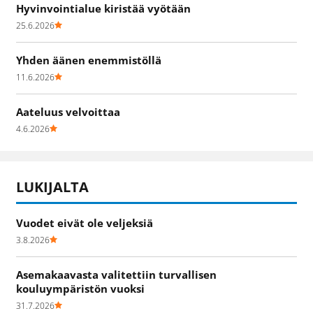
Hyvinvointialue kiristää vyötään
25.6.2026
Yhden äänen enemmistöllä
11.6.2026
Aateluus velvoittaa
4.6.2026
LUKIJALTA
Vuodet eivät ole veljeksiä
3.8.2026
Asemakaavasta valitettiin turvallisen
kouluympäristön vuoksi
31.7.2026