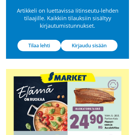
Artikkeli on luettavissa Iitinseutu-lehden
tilaajille. Kaikkiin tilauksiin sisältyy
kirjautumistunnukset.
Tilaa lehti
Kirjaudu sisään