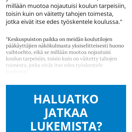
millään muotoa nojautuisi koulun tarpeisiin,
toisin kuin on väitetty tahojen toimesta,
jotka eivät itse edes työskentele koulussa."
"Keskuspuiston paikka on meidän koulutilojen
pääkäyttäjien näkökulmasta yksiselitteisesti huono
vaihtoehto, eikä se millään muotoa nojautuisi
koulun tarpeisiin, toisin kuin on väitetty tahojen
toimesta, jotka eivät itse edes työskentele
koulussa."
HALUATKO
JATKAA
LUKEMISTA?