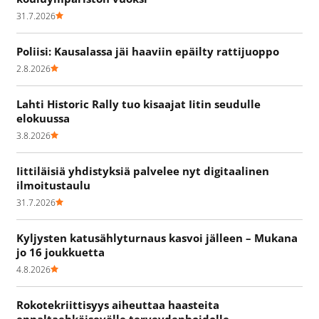
31.7.2026
Poliisi: Kausalassa jäi haaviin epäilty rattijuoppo
2.8.2026
Lahti Historic Rally tuo kisaajat Iitin seudulle
elokuussa
3.8.2026
Iittiläisiä yhdistyksiä palvelee nyt digitaalinen
ilmoitustaulu
31.7.2026
Kyljysten katusählyturnaus kasvoi jälleen – Mukana
jo 16 joukkuetta
4.8.2026
Rokotekriittisyys aiheuttaa haasteita
ennaltaehkäisevälle terveydenhoidolle