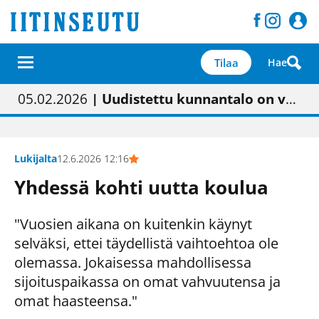
Tilaa
Hae
01.02.2026
05.02.2026
23.04.2026
| Painon vaihtumisen pitäisi näkyä hieman parempana painojäljen laatuna lehdessä
| Uudistettu kunnantalo on valoisa
| “Olemme käynnistämässä uudelleen keskustavisiotyön”
09.05.2026
| "Maalla on totuttu elämään omavaraisemmin kuin kaupungissa"
Lukijalta
12.6.2026 12:16
Yhdessä kohti uutta koulua
"Vuosien aikana on kuitenkin käynyt
selväksi, ettei täydellistä vaihtoehtoa ole
olemassa. Jokaisessa mahdollisessa
sijoituspaikassa on omat vahvuutensa ja
omat haasteensa."