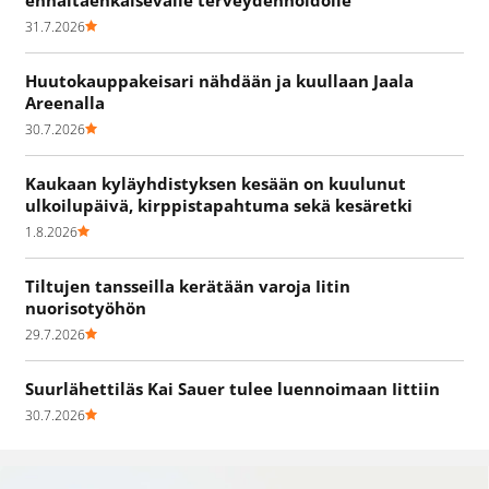
31.7.2026
Huutokauppakeisari nähdään ja kuullaan Jaala
Areenalla
30.7.2026
Kaukaan kyläyhdistyksen kesään on kuulunut
ulkoilupäivä, kirppistapahtuma sekä kesäretki
1.8.2026
Tiltujen tansseilla kerätään varoja Iitin
nuorisotyöhön
29.7.2026
Suurlähettiläs Kai Sauer tulee luennoimaan Iittiin
30.7.2026