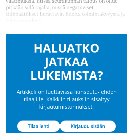
vaatimuksia. Iitissä seurakunnan talous on ollut
pitkään sillä rajalla, missä negatiiviset
tilinpäätökset herättävät huolta toimintakyvystä ja
tulevaisuudesta.
HALUATKO
JATKAA
LUKEMISTA?
Artikkeli on luettavissa Iitinseutu-lehden
tilaajille. Kaikkiin tilauksiin sisältyy
kirjautumistunnukset.
Tilaa lehti
Kirjaudu sisään