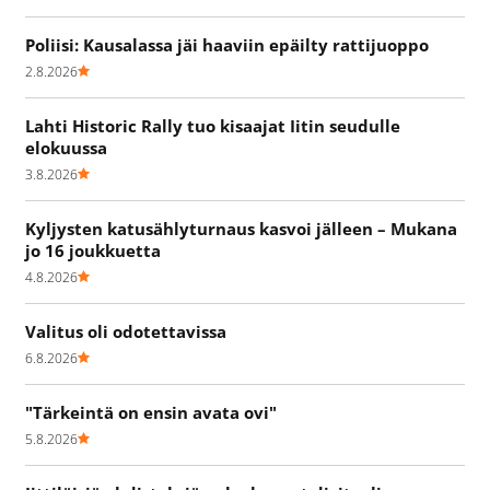
Poliisi: Kausalassa jäi haaviin epäilty rattijuoppo
2.8.2026
Lahti Historic Rally tuo kisaajat Iitin seudulle
elokuussa
3.8.2026
Kyljysten katusählyturnaus kasvoi jälleen – Mukana
jo 16 joukkuetta
4.8.2026
Valitus oli odotettavissa
6.8.2026
"Tärkeintä on ensin avata ovi"
5.8.2026