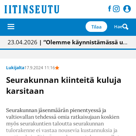
Tilaa
Hae
01.02.2026
05.02.2026
23.04.2026
| Painon vaihtumisen pitäisi näkyä hieman parempana painojäljen laatuna lehdessä
| Uudistettu kunnantalo on valoisa
| “Olemme käynnistämässä uudelleen keskustavisiotyön”
09.05.2026
| "Maalla on totuttu elämään omavaraisemmin kuin kaupungissa"
Lukijalta
17.9.2024 11:16
Seurakunnan kiinteitä kuluja
karsitaan
Seurakunnan jäsenmäärän pienentyessä ja
valtiovallan tehdessä omia ratkaisujaan koskien
myös seurakuntien taloutta seurakunnan
tulorakenne ei vastaa nousevia kustannuksia ja