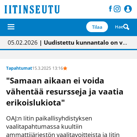
Tilaa
Hae
01.02.2026
05.02.2026
23.04.2026
| Painon vaihtumisen pitäisi näkyä hieman parempana painojäljen laatuna lehdessä
| Uudistettu kunnantalo on valoisa
| “Olemme käynnistämässä uudelleen keskustavisiotyön”
09.05.2026
| "Maalla on totuttu elämään omavaraisemmin kuin kaupungissa"
Tapahtumat
15.3.2025 13:16
"Samaan aikaan ei voida
vähentää resursseja ja vaatia
erikoislukiota"
OAJ:n Iitin paikallisyhdistyksen
vaalitapahtumassa kuultiin
ammattijärjestön vaalitavoitteista ja Iitin