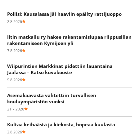
Poliisi: Kausalassa jäi haaviin epäilty rattijuoppo
2.8.2026
Iitin matkailu ry hakee rakentamislupaa riippusillan
rakentamiseen Kymijoen yli
7.8.2026
Wiipurintien Markkinat pidettiin lauantaina
Jaalassa – Katso kuvakooste
9.8.2026
Asemakaavasta valitettiin turvallisen
kouluympäristön vuoksi
31.7.2026
Kultaa keihäästä ja kiekosta, hopeaa kuulasta
3.8.2026