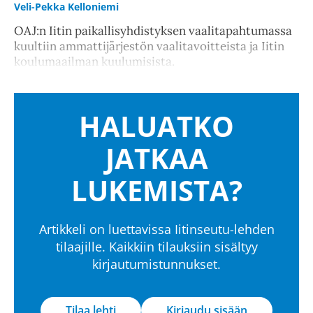
Veli-Pekka Kelloniemi
OAJ:n Iitin paikallisyhdistyksen vaalitapahtumassa
kuultiin ammattijärjestön vaalitavoitteista ja Iitin
koulumaailman kuulumisista.
HALUATKO
JATKAA
LUKEMISTA?
Artikkeli on luettavissa Iitinseutu-lehden
tilaajille. Kaikkiin tilauksiin sisältyy
kirjautumistunnukset.
Tilaa lehti
Kirjaudu sisään