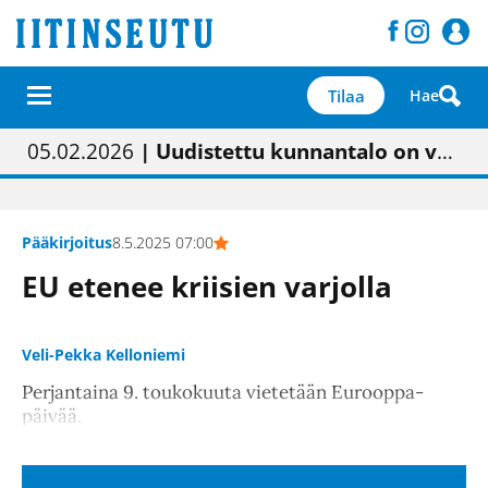
Tilaa
Hae
01.02.2026
05.02.2026
23.04.2026
| Painon vaihtumisen pitäisi näkyä hieman parempana painojäljen laatuna lehdessä
| Uudistettu kunnantalo on valoisa
| “Olemme käynnistämässä uudelleen keskustavisiotyön”
09.05.2026
| "Maalla on totuttu elämään omavaraisemmin kuin kaupungissa"
Pääkirjoitus
8.5.2025 07:00
EU etenee kriisien varjolla
Veli-Pekka Kelloniemi
Perjantaina 9. toukokuuta vietetään Eurooppa-
päivää.