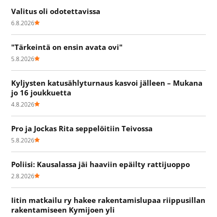
Valitus oli odotettavissa
6.8.2026
"Tärkeintä on ensin avata ovi"
5.8.2026
Kyljysten katusählyturnaus kasvoi jälleen – Mukana
jo 16 joukkuetta
4.8.2026
Pro ja Jockas Rita seppelöitiin Teivossa
5.8.2026
Poliisi: Kausalassa jäi haaviin epäilty rattijuoppo
2.8.2026
Iitin matkailu ry hakee rakentamislupaa riippusillan
rakentamiseen Kymijoen yli