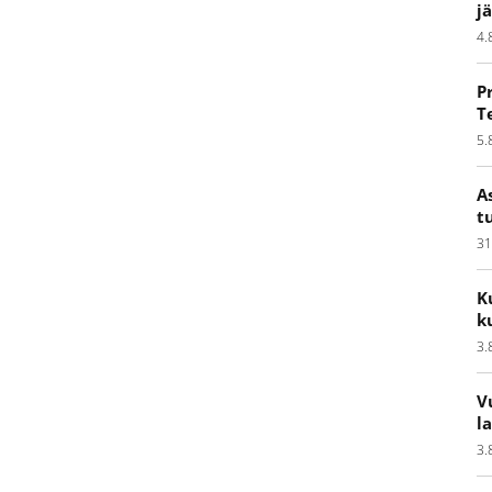
j
4.
P
T
5.
A
t
31
K
k
3.
V
l
3.