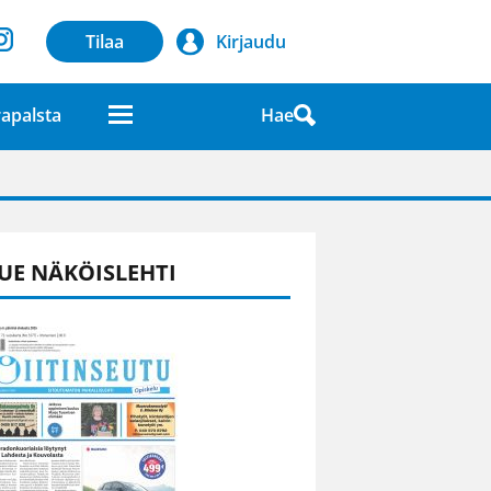
Tilaa
Kirjaudu
Hae
apalsta
laatuna lehdessä
UE NÄKÖISLEHTI