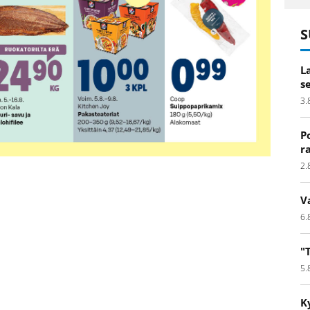
S
L
s
3.
P
r
2.
V
6.
"
5.
K