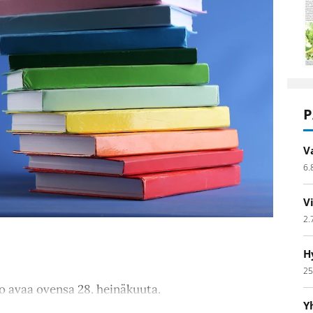
P
V
6.
V
2.
H
25
to avaa ovensa 28. heinäkuuta.
Y