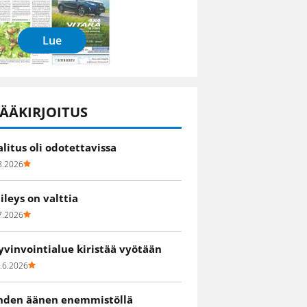
Lue
ÄÄKIRJOITUS
alitus oli odotettavissa
8.2026
iileys on valttia
7.2026
yvinvointialue kiristää vyötään
.6.2026
hden äänen enemmistöllä