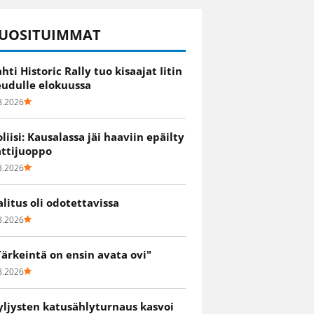
UOSITUIMMAT
ahti Historic Rally tuo kisaajat Iitin
eudulle elokuussa
8.2026
oliisi: Kausalassa jäi haaviin epäilty
attijuoppo
8.2026
alitus oli odotettavissa
8.2026
Tärkeintä on ensin avata ovi"
8.2026
yljysten katusählyturnaus kasvoi