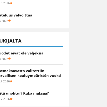
.6.2026
ateluus velvoittaa
6.2026
UKIJALTA
uodet eivät ole veljeksiä
8.2026
semakaavasta valitettiin
urvallisen kouluympäristön vuoksi
.7.2026
itä unohtui? Kuka maksaa?
.7.2026