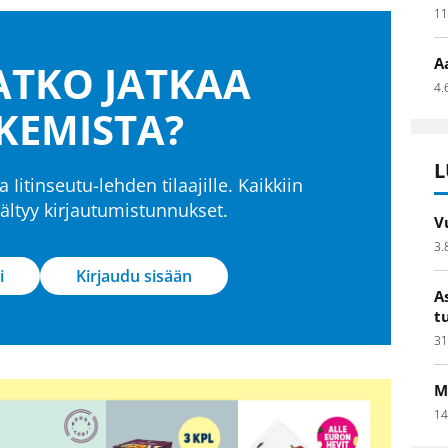
11
A
TKO JATKAA
4.
KEMISTA?
L
a Iitinseutu-lehden tilaajille. Kaikkiin
isältyy kirjautumistunnukset.
V
3.
i
Kirjaudu sisään
A
t
31
M
14