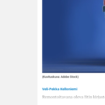
(Kuvituskuva: Adobe Stock)
Veli-Pekka Kelloniemi
Remontoitavana oleva Iitin kirjas