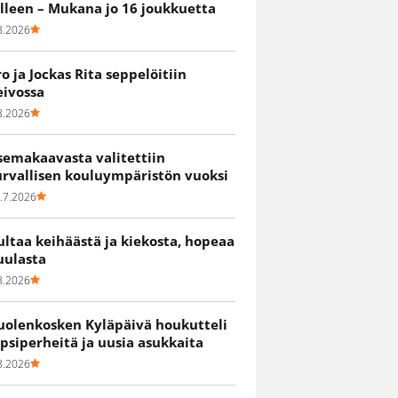
älleen – Mukana jo 16 joukkuetta
8.2026
ro ja Jockas Rita seppelöitiin
eivossa
8.2026
semakaavasta valitettiin
urvallisen kouluympäristön vuoksi
.7.2026
ultaa keihäästä ja kiekosta, hopeaa
uulasta
8.2026
uolenkosken Kyläpäivä houkutteli
apsiperheitä ja uusia asukkaita
8.2026