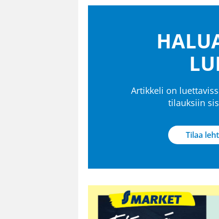
HALUA
LU
Artikkeli on luettaviss
tilauksiin s
Tilaa leht