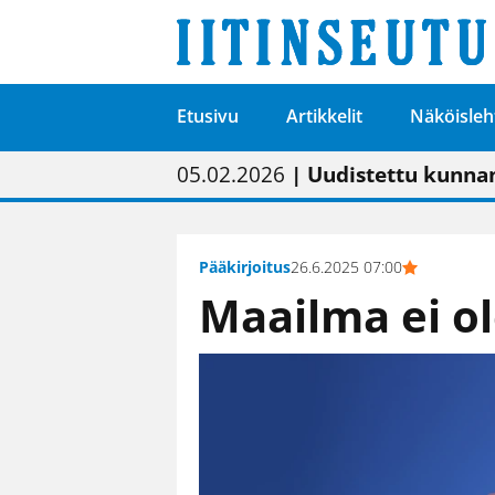
Etusivu
Artikkelit
Näköisleh
01.02.2026
05.02.2026
23.04.2026
| Painon vaihtumise
| Uudistettu kunnan
| “Olemme käynnist
09.05.2026
| "Maalla on totut
Pääkirjoitus
26.6.2025 07:00
Maailma ei o