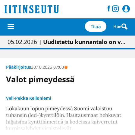
Tilaa
Hae
01.02.2026
05.02.2026
23.04.2026
| Painon vaihtumisen pitäisi näkyä hieman parempana painojäljen laatuna lehdessä
| Uudistettu kunnantalo on valoisa
| “Olemme käynnistämässä uudelleen keskustavisiotyön”
09.05.2026
| "Maalla on totuttu elämään omavaraisemmin kuin kaupungissa"
Pääkirjoitus
30.10.2025 07:00
Valot pimeydessä
Veli-Pekka Kelloniemi
Lokakuun lopun pimeydessä Suomi valaistuu
tuhansin (led-)kynttilöin. Hautausmaat hehkuvat
hiljaisina kynttilämerinä ja kodeissa kaiverretut
kurpitsalyhdyt virnistelevät.