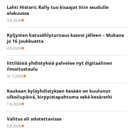
Lahti Historic Rally tuo kisaajat Iitin seudulle
elokuussa
3.8.2026
Kyljysten katusählyturnaus kasvoi jälleen – Mukana
jo 16 joukkuetta
4.8.2026
Iittiläisiä yhdistyksiä palvelee nyt digitaalinen
ilmoitustaulu
31.7.2026
Kaukaan kyläyhdistyksen kesään on kuulunut
ulkoilupäivä, kirppistapahtuma sekä kesäretki
1.8.2026
Valitus oli odotettavissa
6.8.2026