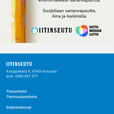
Kauppakatu 6, 47400 Kausala
puh. 0400 857 577
Tilausehdot
Tietosuojaseloste
Evästevalinnat