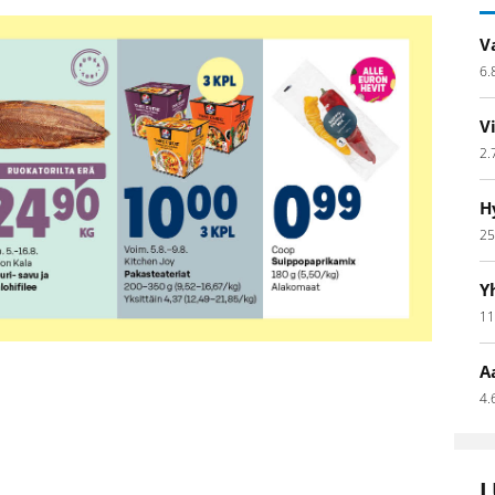
V
6.
V
2.
H
25
Y
11
A
4.
L