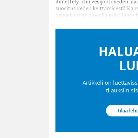
ihmettely Iitin vesijohtoveden la
suositus veden keittämisestä Kausa
osuuskunnan alueella poiki lähes 
HALUA
LU
Artikkeli on luettaviss
tilauksiin s
Tilaa leht