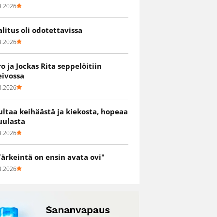
8.2026
alitus oli odotettavissa
8.2026
ro ja Jockas Rita seppelöitiin
eivossa
8.2026
ultaa keihäästä ja kiekosta, hopeaa
uulasta
8.2026
Tärkeintä on ensin avata ovi"
8.2026