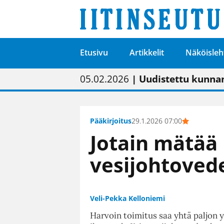
Etusivu
Artikkelit
Näköisleh
01.02.2026
05.02.2026
23.04.2026
| Painon vaihtumise
| Uudistettu kunnan
| “Olemme käynnist
09.05.2026
| "Maalla on totut
Pääkirjoitus
29.1.2026 07:00
Jotain mätää 
vesijohtoved
Veli-Pekka Kelloniemi
Harvoin toimitus saa yhtä paljon y