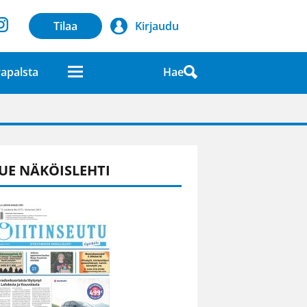
Tilaa
Kirjaudu
Hae
apalsta
laatuna lehdessä
UE NÄKÖISLEHTI