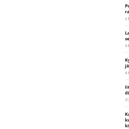
P
r
2.
L
s
3.
K
j
4.
I
d
31
K
k
k