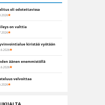
alitus oli odotettavissa
8.2026
iileys on valttia
7.2026
yvinvointialue kiristää vyötään
.6.2026
hden äänen enemmistöllä
.6.2026
ateluus velvoittaa
6.2026
UKIJALTA