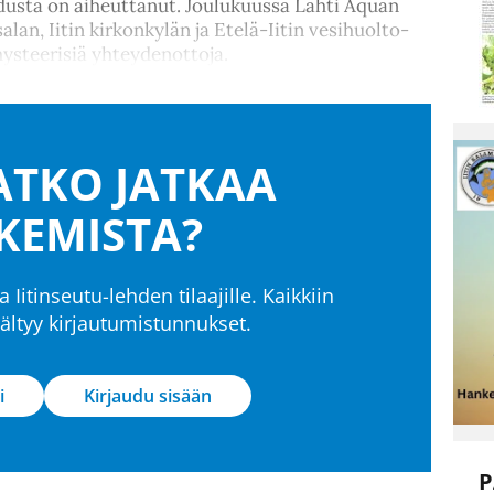
adusta on aiheuttanut. Joulukuussa Lahti Aquan
lan, Iitin kirkonkylän ja Etelä-Iitin vesihuolto-
hysteerisiä yhteydenottoja.
TKO JATKAA
KEMISTA?
a Iitinseutu-lehden tilaajille. Kaikkiin
isältyy kirjautumistunnukset.
i
Kirjaudu sisään
P