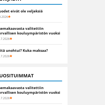
uodet eivät ole veljeksiä
8.2026
semakaavasta valitettiin
urvallisen kouluympäristön vuoksi
.7.2026
itä unohtui? Kuka maksaa?
.7.2026
UOSITUIMMAT
semakaavasta valitettiin
urvallisen kouluympäristön vuoksi
.7.2026