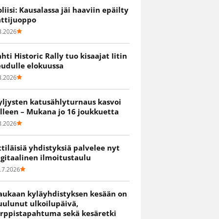
oliisi: Kausalassa jäi haaviin epäilty
attijuoppo
8.2026
ahti Historic Rally tuo kisaajat Iitin
eudulle elokuussa
8.2026
yljysten katusählyturnaus kasvoi
älleen – Mukana jo 16 joukkuetta
8.2026
ittiläisiä yhdistyksiä palvelee nyt
igitaalinen ilmoitustaulu
.7.2026
aukaan kyläyhdistyksen kesään on
uulunut ulkoilupäivä,
irppistapahtuma sekä kesäretki