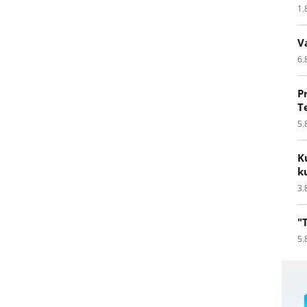
1.
V
6.
P
T
5.
K
k
3.
"
5.