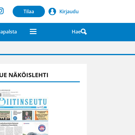
Tilaa
Kirjaudu
Hae
apalsta
laatuna lehdessä
UE NÄKÖISLEHTI