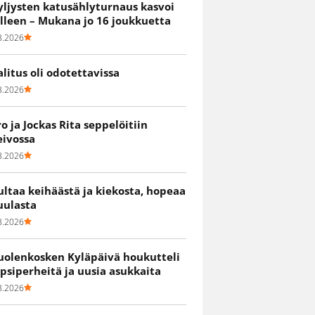
yljysten katusählyturnaus kasvoi
älleen – Mukana jo 16 joukkuetta
8.2026
alitus oli odotettavissa
8.2026
ro ja Jockas Rita seppelöitiin
eivossa
8.2026
ultaa keihäästä ja kiekosta, hopeaa
uulasta
8.2026
uolenkosken Kyläpäivä houkutteli
apsiperheitä ja uusia asukkaita
8.2026