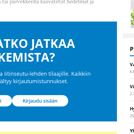
a tai parvekkeella kasvatetut hedelmät ja
TKO JATKAA
P
KEMISTA?
V
6.
a Iitinseutu-lehden tilaajille. Kaikkiin
isältyy kirjautumistunnukset.
V
2.
i
Kirjaudu sisään
H
25
Y