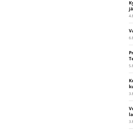
K
j
4.
V
6.
P
T
5.
K
k
3.
V
l
3.