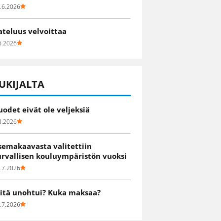
.6.2026
ateluus velvoittaa
6.2026
UKIJALTA
uodet eivät ole veljeksiä
8.2026
semakaavasta valitettiin
urvallisen kouluympäristön vuoksi
.7.2026
itä unohtui? Kuka maksaa?
.7.2026