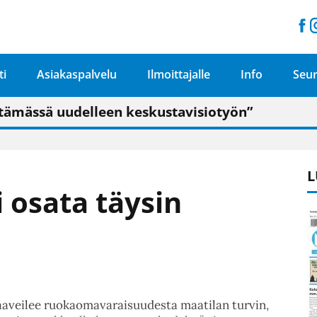
ti
Asiakaspalvelu
Ilmoittajalle
Info
Seur
n pitäisi näkyä hieman parempana painojäljen 
talo on valoisa
ämässä uudelleen keskustavisiotyön”
tu elämään omavaraisemmin kuin kaupungissa"
L
 osata täysin
aaveilee ruokaomavaraisuudesta maatilan turvin,