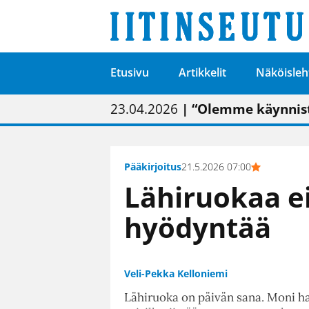
Etusivu
Artikkelit
Näköisleh
01.02.2026
05.02.2026
23.04.2026
| Painon vaihtumise
| Uudistettu kunnan
| “Olemme käynnist
09.05.2026
| "Maalla on totut
Pääkirjoitus
21.5.2026 07:00
Lähiruokaa ei
hyödyntää
Veli-Pekka Kelloniemi
Lähiruoka on päivän sana. Moni h