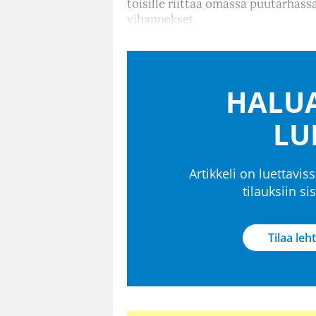
toisille riittää omassa puutarhass
vihannekset.
HALUA
LU
Artikkeli on luettaviss
tilauksiin s
Tilaa leht