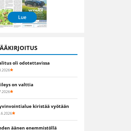
Lue
ÄÄKIRJOITUS
alitus oli odotettavissa
8.2026
iileys on valttia
7.2026
yvinvointialue kiristää vyötään
.6.2026
hden äänen enemmistöllä