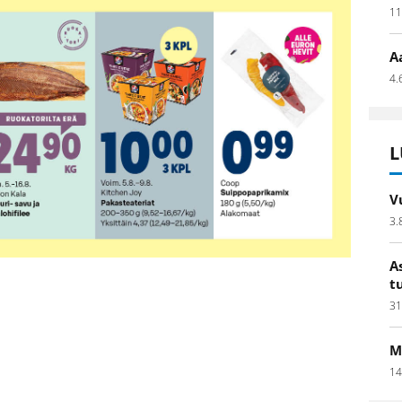
11
A
4.
L
V
3.
A
t
31
M
14