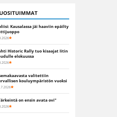
UOSITUIMMAT
oliisi: Kausalassa jäi haaviin epäilty
attijuoppo
8.2026
ahti Historic Rally tuo kisaajat Iitin
eudulle elokuussa
8.2026
semakaavasta valitettiin
urvallisen kouluympäristön vuoksi
.7.2026
Tärkeintä on ensin avata ovi"
8.2026