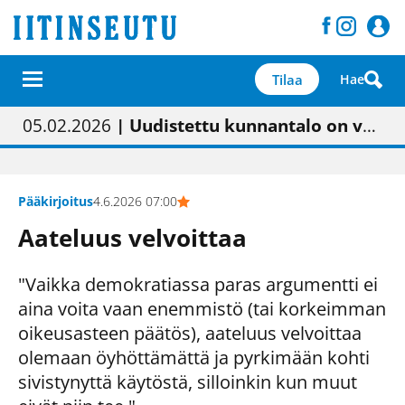
Tilaa
Hae
01.02.2026
05.02.2026
23.04.2026
| Painon vaihtumisen pitäisi näkyä hieman parempana painojäljen laatuna lehdessä
| Uudistettu kunnantalo on valoisa
| “Olemme käynnistämässä uudelleen keskustavisiotyön”
09.05.2026
| "Maalla on totuttu elämään omavaraisemmin kuin kaupungissa"
Pääkirjoitus
4.6.2026 07:00
Aateluus velvoittaa
"Vaikka demokratiassa paras argumentti ei
aina voita vaan enemmistö (tai korkeimman
oikeusasteen päätös), aateluus velvoittaa
olemaan öyhöttämättä ja pyrkimään kohti
sivistynyttä käytöstä, silloinkin kun muut