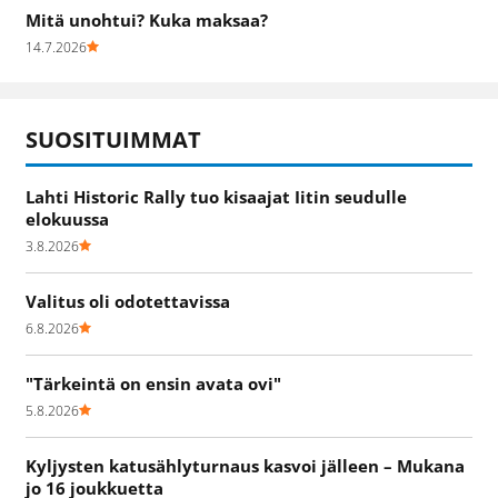
Mitä unohtui? Kuka maksaa?
14.7.2026
SUOSITUIMMAT
Lahti Historic Rally tuo kisaajat Iitin seudulle
elokuussa
3.8.2026
Valitus oli odotettavissa
6.8.2026
"Tärkeintä on ensin avata ovi"
5.8.2026
Kyljysten katusählyturnaus kasvoi jälleen – Mukana
jo 16 joukkuetta