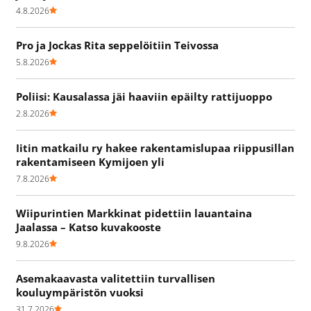
4.8.2026
Pro ja Jockas Rita seppelöitiin Teivossa
5.8.2026
Poliisi: Kausalassa jäi haaviin epäilty rattijuoppo
2.8.2026
Iitin matkailu ry hakee rakentamislupaa riippusillan
rakentamiseen Kymijoen yli
7.8.2026
Wiipurintien Markkinat pidettiin lauantaina
Jaalassa – Katso kuvakooste
9.8.2026
Asemakaavasta valitettiin turvallisen
kouluympäristön vuoksi
31.7.2026