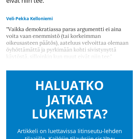
eivät niin tee."
Veli-Pekka Kelloniemi
"Vaikka demokratiassa paras argumentti ei aina
voita vaan enemmistö (tai korkeimman
oikeusasteen päätös), aateluus velvoittaa olemaan
öyhöttämättä ja pyrkimään kohti sivistynyttä
käytöstä, silloinkin kun muut eivät niin tee."
HALUATKO
JATKAA
LUKEMISTA?
Artikkeli on luettavissa Iitinseutu-lehden
tilaajille. Kaikkiin tilauksiin sisältyy