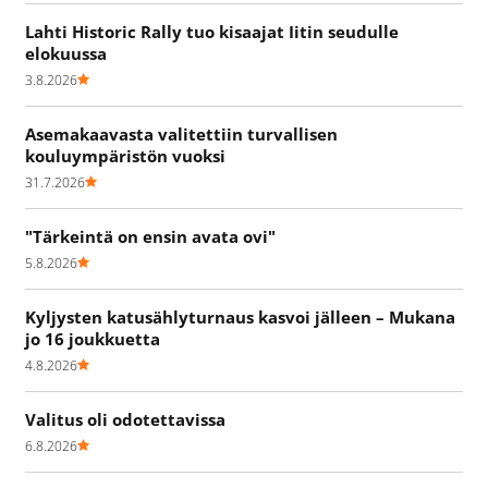
Lahti Historic Rally tuo kisaajat Iitin seudulle
elokuussa
3.8.2026
Asemakaavasta valitettiin turvallisen
kouluympäristön vuoksi
31.7.2026
"Tärkeintä on ensin avata ovi"
5.8.2026
Kyljysten katusählyturnaus kasvoi jälleen – Mukana
jo 16 joukkuetta
4.8.2026
Valitus oli odotettavissa
6.8.2026