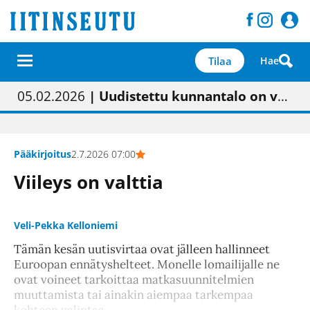
Tilaa
Hae
01.02.2026
05.02.2026
| Painon vaihtumisen pitäisi näkyä hieman parempana painojäljen laatuna lehdessä
| Uudistettu kunnantalo on valoisa
23.04.2026
| “Olemme käynnistämässä uudelleen keskustavisiotyön”
09.05.2026
| "Maalla on totuttu elämään omavaraisemmin kuin kaupungissa"
Pääkirjoitus
2.7.2026 07:00
Viileys on valttia
Veli-Pekka Kelloniemi
Tämän kesän uutisvirtaa ovat jälleen hallinneet
Euroopan ennätyshelteet. Monelle lomailijalle ne
ovat voineet tarkoittaa matkasuunnitelmien
muuttamista tai ainakin aiempaa tarkempaa
kohteen valintaa.