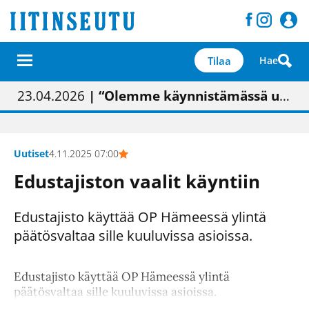
Tilaa
Hae
01.02.2026
05.02.2026
23.04.2026
| Painon vaihtumisen pitäisi näkyä hieman parempana painojäljen laatuna lehdessä
| Uudistettu kunnantalo on valoisa
| “Olemme käynnistämässä uudelleen keskustavisiotyön”
09.05.2026
| "Maalla on totuttu elämään omavaraisemmin kuin kaupungissa"
Uutiset
4.11.2025 07:00
Edustajiston vaalit käyntiin
Edustajisto käyttää OP Hämeessä ylintä
päätösvaltaa sille kuuluvissa asioissa.
Edustajisto käyttää OP Hämeessä ylintä
päätösvaltaa sille kuuluvissa asioissa.