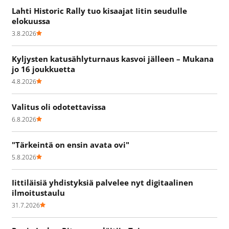
Lahti Historic Rally tuo kisaajat Iitin seudulle
elokuussa
3.8.2026
Kyljysten katusählyturnaus kasvoi jälleen – Mukana
jo 16 joukkuetta
4.8.2026
Valitus oli odotettavissa
6.8.2026
"Tärkeintä on ensin avata ovi"
5.8.2026
Iittiläisiä yhdistyksiä palvelee nyt digitaalinen
ilmoitustaulu
31.7.2026