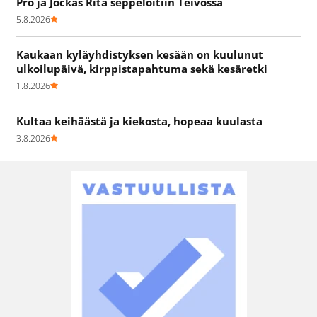
Pro ja Jockas Rita seppelöitiin Teivossa
5.8.2026
Kaukaan kyläyhdistyksen kesään on kuulunut
ulkoilupäivä, kirppistapahtuma sekä kesäretki
1.8.2026
Kultaa keihäästä ja kiekosta, hopeaa kuulasta
3.8.2026