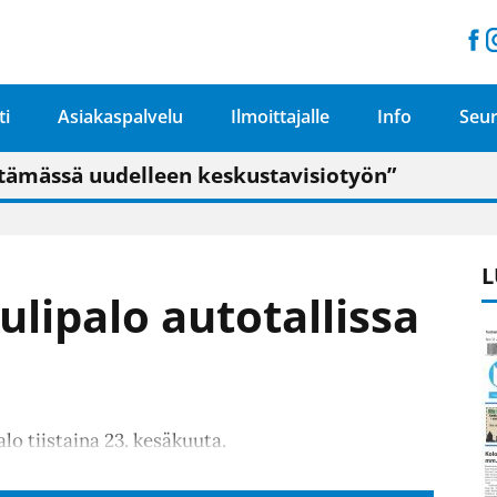
ti
Asiakaspalvelu
Ilmoittajalle
Info
Seur
n pitäisi näkyä hieman parempana painojäljen 
talo on valoisa
ämässä uudelleen keskustavisiotyön”
tu elämään omavaraisemmin kuin kaupungissa"
L
 tulipalo autotallissa
alo tiistaina 23. kesäkuuta.