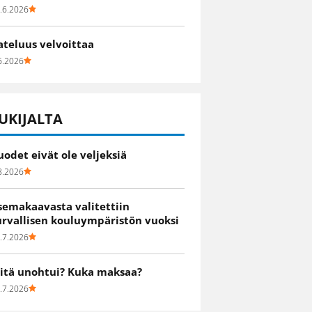
.6.2026
ateluus velvoittaa
6.2026
UKIJALTA
uodet eivät ole veljeksiä
8.2026
semakaavasta valitettiin
urvallisen kouluympäristön vuoksi
.7.2026
itä unohtui? Kuka maksaa?
.7.2026