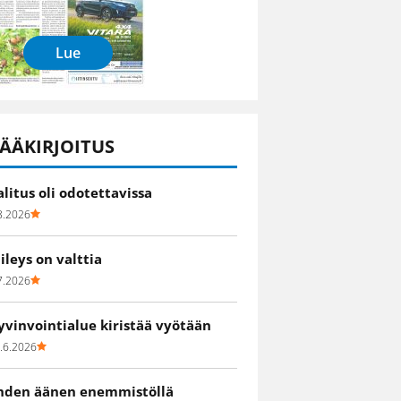
Lue
ÄÄKIRJOITUS
alitus oli odotettavissa
8.2026
iileys on valttia
7.2026
yvinvointialue kiristää vyötään
.6.2026
hden äänen enemmistöllä