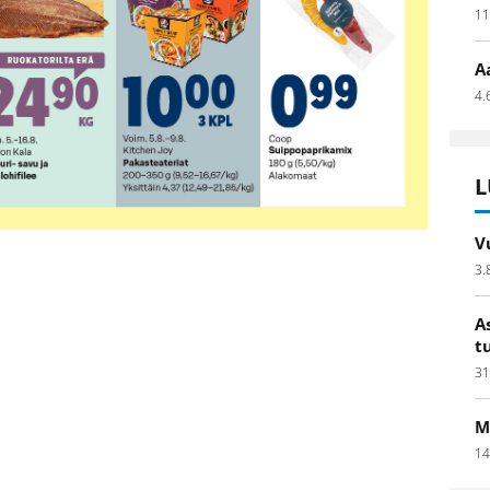
11
A
4.
L
V
3.
A
t
31
M
14