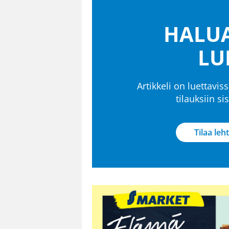
HALUA
LU
Artikkeli on luettaviss
tilauksiin s
Tilaa leht