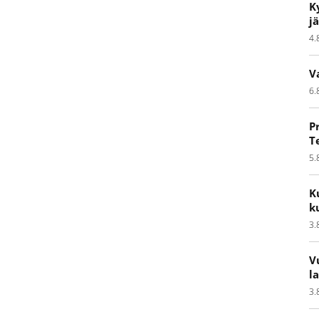
K
j
4.
V
6.
P
T
5.
K
k
3.
V
l
3.