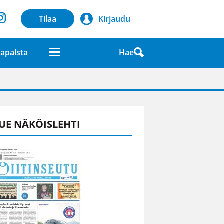
Tilaa
Kirjaudu
Hae
apalsta
laatuna lehdessä
UE NÄKÖISLEHTI