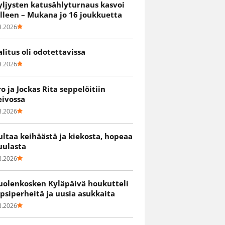
yljysten katusählyturnaus kasvoi
älleen – Mukana jo 16 joukkuetta
8.2026
alitus oli odotettavissa
8.2026
ro ja Jockas Rita seppelöitiin
eivossa
8.2026
ultaa keihäästä ja kiekosta, hopeaa
uulasta
8.2026
uolenkosken Kyläpäivä houkutteli
apsiperheitä ja uusia asukkaita
8.2026