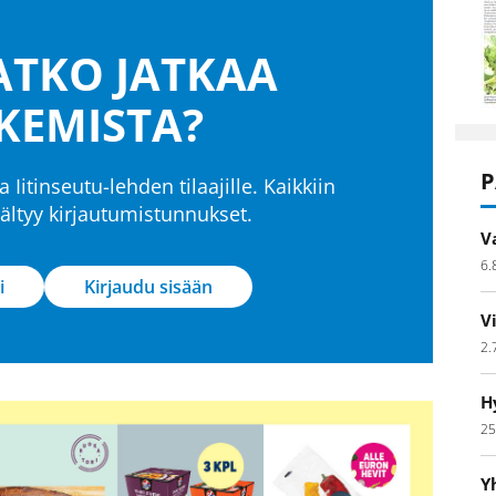
TKO JATKAA
KEMISTA?
P
a Iitinseutu-lehden tilaajille. Kaikkiin
isältyy kirjautumistunnukset.
V
6.
i
Kirjaudu sisään
V
2.
H
25
Y