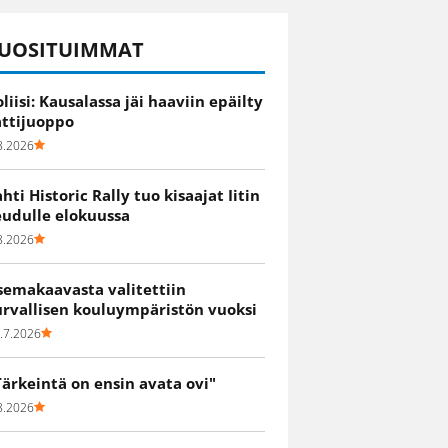
UOSITUIMMAT
oliisi: Kausalassa jäi haaviin epäilty
attijuoppo
8.2026
ahti Historic Rally tuo kisaajat Iitin
eudulle elokuussa
8.2026
semakaavasta valitettiin
urvallisen kouluympäristön vuoksi
.7.2026
Tärkeintä on ensin avata ovi"
8.2026