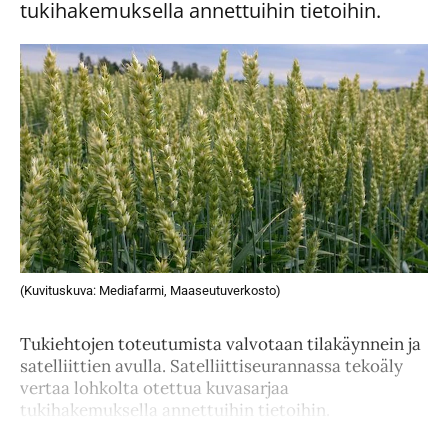
tukihakemuksella annettuihin tietoihin.
(Kuvituskuva: Mediafarmi, Maaseutuverkosto)
Tukiehtojen toteutumista valvotaan tilakäynnein ja
satelliittien avulla. Satelliittiseurannassa tekoäly
vertaa lohkolta otettua kuvasarjaa
tukihakemuksella annettuihin tietoihin.