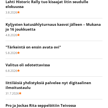
Lahti Historic Rally tuo kisaajat Iitin seudulle
elokuussa
3.8.2026
Kyljysten katusählyturnaus kasvoi jälleen – Mukana
jo 16 joukkuetta
4.8.2026
"Tärkeintä on ensin avata ovi"
5.8.2026
Valitus oli odotettavissa
6.8.2026
Iittiläisiä yhdistyksiä palvelee nyt digitaalinen
ilmoitustaulu
31.7.2026
Pro ja Jockas Rita seppelöitiin Teivossa