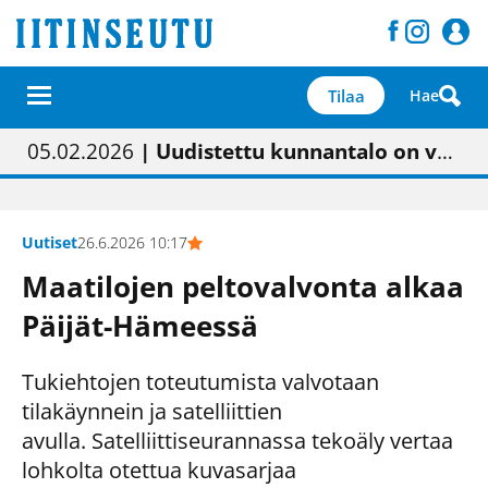
Tilaa
Hae
01.02.2026
05.02.2026
23.04.2026
| Painon vaihtumisen pitäisi näkyä hieman parempana painojäljen laatuna lehdessä
| Uudistettu kunnantalo on valoisa
| “Olemme käynnistämässä uudelleen keskustavisiotyön”
09.05.2026
| "Maalla on totuttu elämään omavaraisemmin kuin kaupungissa"
Uutiset
26.6.2026 10:17
Maatilojen peltovalvonta alkaa
Päijät-Hämeessä
Tukiehtojen toteutumista valvotaan
tilakäynnein ja satelliittien
avulla. Satelliittiseurannassa tekoäly vertaa
lohkolta otettua kuvasarjaa