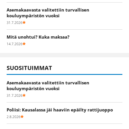
Asemakaavasta valitettiin turvallisen
kouluympäristön vuoksi
31.7.2026
Mitä unohtui? Kuka maksaa?
14.7.2026
SUOSITUIMMAT
Asemakaavasta valitettiin turvallisen
kouluympäristön vuoksi
31.7.2026
Poliisi: Kausalassa jäi haaviin epäilty rattijuoppo
2.8.2026