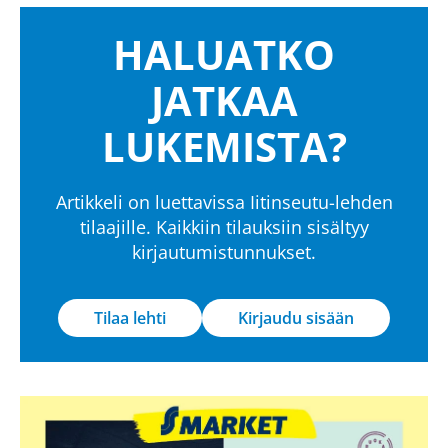
HALUATKO
JATKAA
LUKEMISTA?
Artikkeli on luettavissa Iitinseutu-lehden
tilaajille. Kaikkiin tilauksiin sisältyy
kirjautumistunnukset.
Tilaa lehti
Kirjaudu sisään