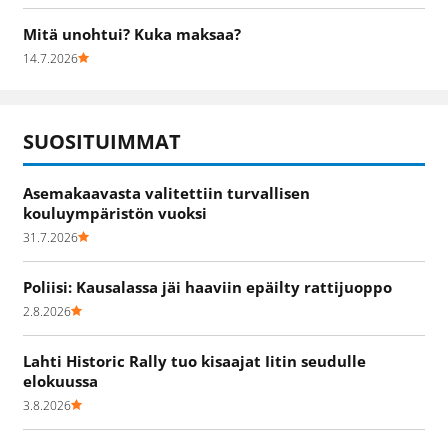
Mitä unohtui? Kuka maksaa?
14.7.2026
SUOSITUIMMAT
Asemakaavasta valitettiin turvallisen
kouluympäristön vuoksi
31.7.2026
Poliisi: Kausalassa jäi haaviin epäilty rattijuoppo
2.8.2026
Lahti Historic Rally tuo kisaajat Iitin seudulle
elokuussa
3.8.2026