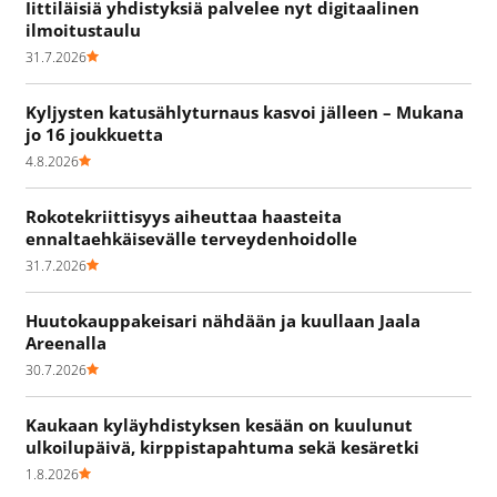
Iittiläisiä yhdistyksiä palvelee nyt digitaalinen
ilmoitustaulu
31.7.2026
Kyljysten katusählyturnaus kasvoi jälleen – Mukana
jo 16 joukkuetta
4.8.2026
Rokotekriittisyys aiheuttaa haasteita
ennaltaehkäisevälle terveydenhoidolle
31.7.2026
Huutokauppakeisari nähdään ja kuullaan Jaala
Areenalla
30.7.2026
Kaukaan kyläyhdistyksen kesään on kuulunut
ulkoilupäivä, kirppistapahtuma sekä kesäretki
1.8.2026