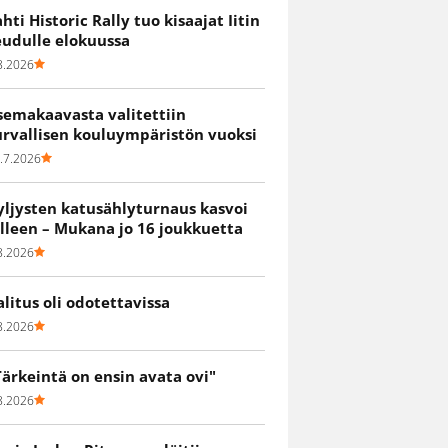
ahti Historic Rally tuo kisaajat Iitin
eudulle elokuussa
8.2026
semakaavasta valitettiin
urvallisen kouluympäristön vuoksi
.7.2026
yljysten katusählyturnaus kasvoi
älleen – Mukana jo 16 joukkuetta
8.2026
alitus oli odotettavissa
8.2026
Tärkeintä on ensin avata ovi"
8.2026