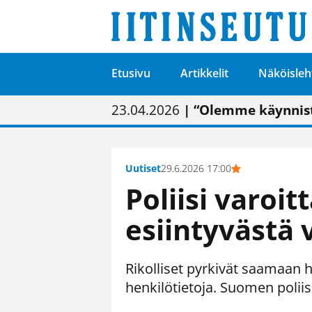
Etusivu
Artikkelit
Näköisleh
01.02.2026
05.02.2026
23.04.2026
| Painon vaihtumise
| Uudistettu kunnan
| “Olemme käynnist
09.05.2026
| "Maalla on totut
Uutiset
29.6.2026 17:00
Poliisi varoi
esiintyvästä v
Rikolliset pyrkivät saamaan h
henkilötietoja. Suomen poliisi