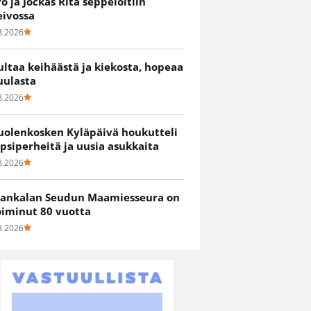
ro ja Jockas Rita seppelöitiin
eivossa
8.2026
ultaa keihäästä ja kiekosta, hopeaa
uulasta
8.2026
uolenkosken Kyläpäivä houkutteli
apsiperheitä ja uusia asukkaita
8.2026
ankalan Seudun Maamiesseura on
oiminut 80 vuotta
8.2026