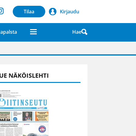
Tilaa
Kirjaudu
Hae
apalsta
laatuna lehdessä
UE NÄKÖISLEHTI