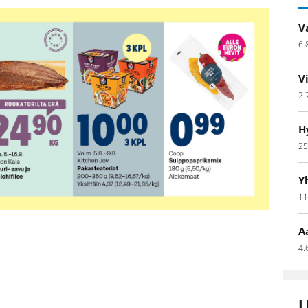
V
6.
V
2.
H
25
Y
11
A
4.
L