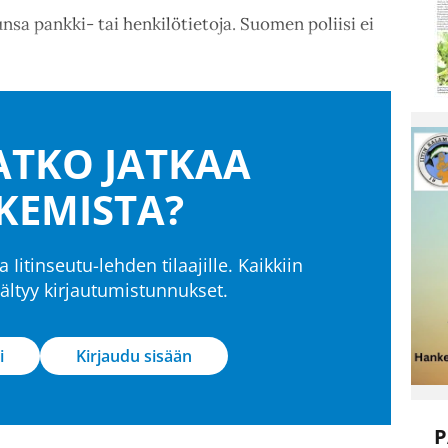
nsa pankki- tai henkilötietoja. Suomen poliisi ei
TKO JATKAA
KEMISTA?
a Iitinseutu-lehden tilaajille. Kaikkiin
isältyy kirjautumistunnukset.
i
Kirjaudu sisään
P