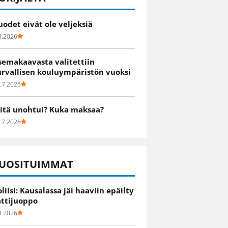
uodet eivät ole veljeksiä
8.2026
semakaavasta valitettiin
urvallisen kouluympäristön vuoksi
.7.2026
itä unohtui? Kuka maksaa?
.7.2026
UOSITUIMMAT
oliisi: Kausalassa jäi haaviin epäilty
attijuoppo
8.2026