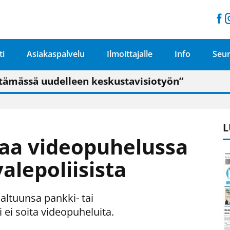
ti
Asiakaspalvelu
Ilmoittajalle
Info
Seur
n pitäisi näkyä hieman parempana painojäljen 
talo on valoisa
ämässä uudelleen keskustavisiotyön”
tu elämään omavaraisemmin kuin kaupungissa"
L
ttaa videopuhelussa
alepoliisista
altuunsa pankki- tai
 ei soita videopuheluita.