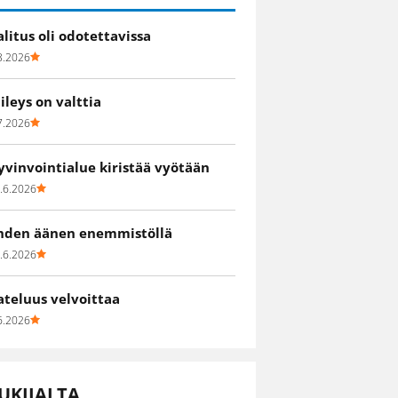
alitus oli odotettavissa
8.2026
iileys on valttia
7.2026
yvinvointialue kiristää vyötään
.6.2026
hden äänen enemmistöllä
.6.2026
ateluus velvoittaa
6.2026
UKIJALTA