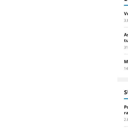
V
3.
A
t
31
M
14
S
P
r
2.