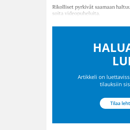
Rikolliset pyrkivät saamaan haltuu
soita videopuheluita.
HALUA
LU
Artikkeli on luettaviss
tilauksiin s
Tilaa leht