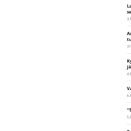
L
s
3.
A
t
31
K
j
4.
V
6.
"
5.