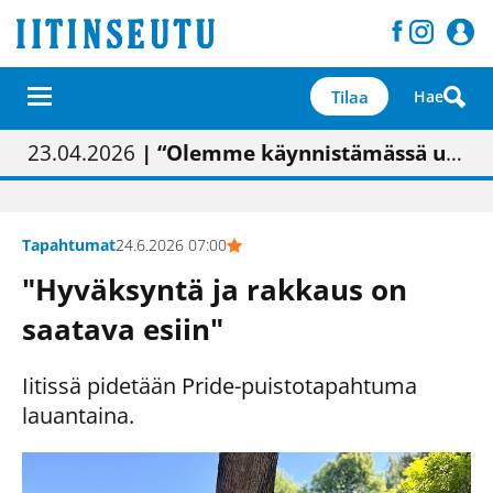
Tilaa
Hae
01.02.2026
05.02.2026
23.04.2026
| Painon vaihtumisen pitäisi näkyä hieman parempana painojäljen laatuna lehdessä
| Uudistettu kunnantalo on valoisa
| “Olemme käynnistämässä uudelleen keskustavisiotyön”
09.05.2026
| "Maalla on totuttu elämään omavaraisemmin kuin kaupungissa"
Tapahtumat
24.6.2026 07:00
"Hyväksyntä ja rakkaus on
saatava esiin"
Iitissä pidetään Pride-puistotapahtuma
lauantaina.