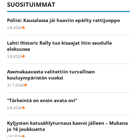
SUOSITUIMMAT
Poliisi: Kausalassa jäi haaviin epäilty rattijuoppo
2.8.2026
Lahti Historic Rally tuo kisaajat Iitin seudulle
elokuussa
3.8.2026
Asemakaavasta valitettiin turvallisen
kouluympäristön vuoksi
31.7.2026
"Tärkeintä on ensin avata ovi"
5.8.2026
Kyljysten katusählyturnaus kasvoi jälleen – Mukana
jo 16 joukkuetta
4.8.2026