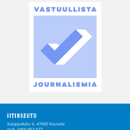
Kauppakatu 6, 47400 Kausala
puh. 0400 857 577