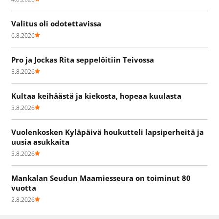
Valitus oli odotettavissa
6.8.2026
Pro ja Jockas Rita seppelöitiin Teivossa
5.8.2026
Kultaa keihäästä ja kiekosta, hopeaa kuulasta
3.8.2026
Vuolenkosken Kyläpäivä houkutteli lapsiperheitä ja
uusia asukkaita
3.8.2026
Mankalan Seudun Maamiesseura on toiminut 80
vuotta
2.8.2026