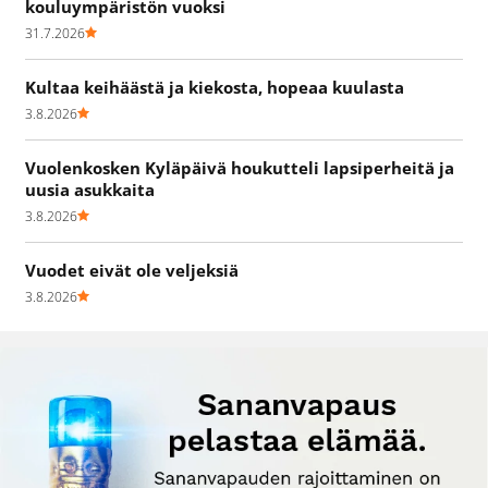
kouluympäristön vuoksi
31.7.2026
Kultaa keihäästä ja kiekosta, hopeaa kuulasta
3.8.2026
Vuolenkosken Kyläpäivä houkutteli lapsiperheitä ja
uusia asukkaita
3.8.2026
Vuodet eivät ole veljeksiä
3.8.2026