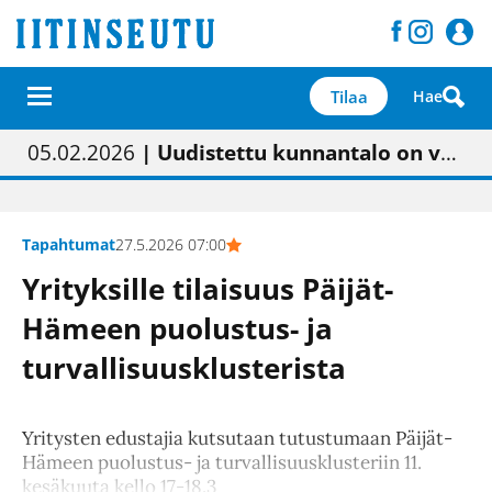
Tilaa
Hae
01.02.2026
05.02.2026
23.04.2026
| Painon vaihtumisen pitäisi näkyä hieman parempana painojäljen laatuna lehdessä
| Uudistettu kunnantalo on valoisa
| “Olemme käynnistämässä uudelleen keskustavisiotyön”
09.05.2026
| "Maalla on totuttu elämään omavaraisemmin kuin kaupungissa"
Tapahtumat
27.5.2026 07:00
Yrityksille tilaisuus Päijät-
Hämeen puolustus- ja
turvallisuusklusterista
Yritysten edustajia kutsutaan tutustumaan Päijät-
Hämeen puolustus- ja turvallisuusklusteriin 11.
kesäkuuta kello 17-18.3