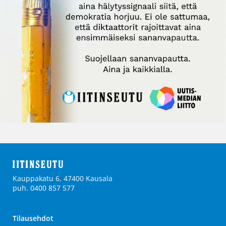
Kauppakatu 6, 47400 Kausala
puh. 0400 857 577
Tilausehdot