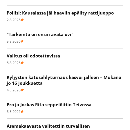
Poliisi: Kausalassa jäi haaviin epäilty rattijuoppo
2.8.2026
"Tärkeintä on ensin avata ovi"
5.8.2026
Valitus oli odotettavissa
6.8.2026
Kyljysten katusählyturnaus kasvoi jälleen – Mukana
jo 16 joukkuetta
4.8.2026
Pro ja Jockas Rita seppelöitiin Teivossa
5.8.2026
Asemakaavasta valitettiin turvallisen