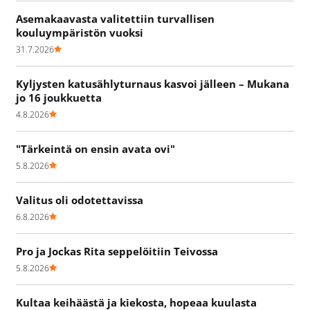
Asemakaavasta valitettiin turvallisen
kouluympäristön vuoksi
31.7.2026
Kyljysten katusählyturnaus kasvoi jälleen – Mukana
jo 16 joukkuetta
4.8.2026
"Tärkeintä on ensin avata ovi"
5.8.2026
Valitus oli odotettavissa
6.8.2026
Pro ja Jockas Rita seppelöitiin Teivossa
5.8.2026
Kultaa keihäästä ja kiekosta, hopeaa kuulasta