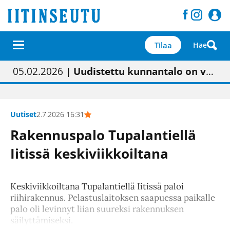
Tilaa
Hae
01.02.2026
05.02.2026
23.04.2026
| Painon vaihtumisen pitäisi näkyä hieman parempana painojäljen laatuna lehdessä
| Uudistettu kunnantalo on valoisa
| “Olemme käynnistämässä uudelleen keskustavisiotyön”
09.05.2026
| "Maalla on totuttu elämään omavaraisemmin kuin kaupungissa"
Uutiset
2.7.2026 16:31
Rakennuspalo Tupalantiellä
Iitissä keskiviikkoiltana
Keskiviikkoiltana Tupalantiellä Iitissä paloi
riihirakennus. Pelastuslaitoksen saapuessa paikalle
palo oli levinnyt liian suureksi rakennuksen
säilyttämiseksi.