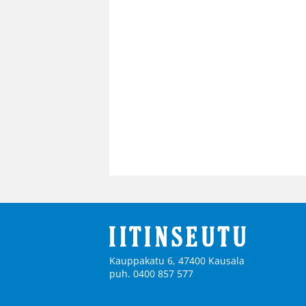
Kauppakatu 6, 47400 Kausala
puh. 0400 857 577