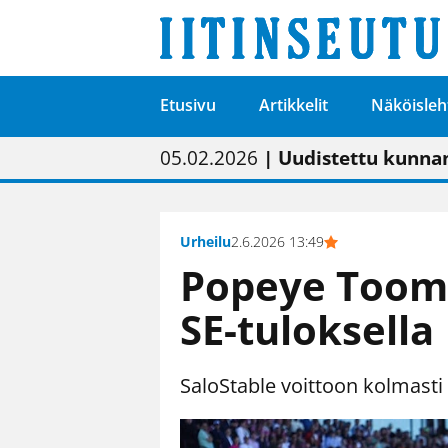
Etusivu
Artikkelit
Näköisleh
01.02.2026
05.02.2026
23.04.2026
| Painon vaihtumise
| Uudistettu kunnan
| “Olemme käynnist
09.05.2026
| "Maalla on totut
Urheilu
2.6.2026 13:49
Popeye Tooma
SE-tuloksella
SaloStable voittoon kolmasti 