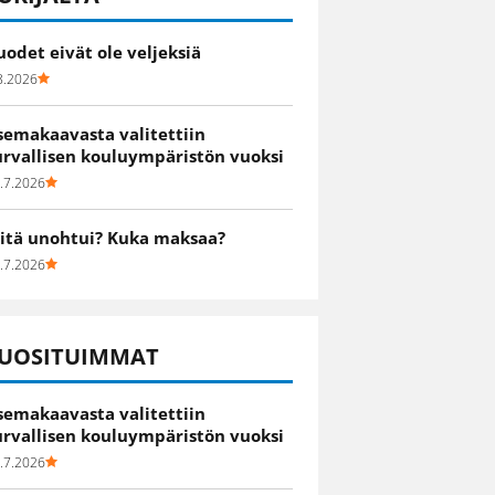
uodet eivät ole veljeksiä
8.2026
semakaavasta valitettiin
urvallisen kouluympäristön vuoksi
.7.2026
itä unohtui? Kuka maksaa?
.7.2026
UOSITUIMMAT
semakaavasta valitettiin
urvallisen kouluympäristön vuoksi
.7.2026