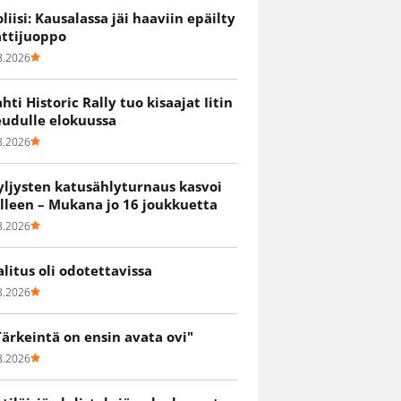
oliisi: Kausalassa jäi haaviin epäilty
attijuoppo
8.2026
ahti Historic Rally tuo kisaajat Iitin
eudulle elokuussa
8.2026
yljysten katusählyturnaus kasvoi
älleen – Mukana jo 16 joukkuetta
8.2026
alitus oli odotettavissa
8.2026
Tärkeintä on ensin avata ovi"
8.2026