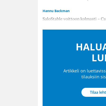
Hannu Backman
SaloStable voittoon kolmasti – Car
HALUA
LU
Artikkeli on luettaviss
tilauksiin s
Tilaa leht