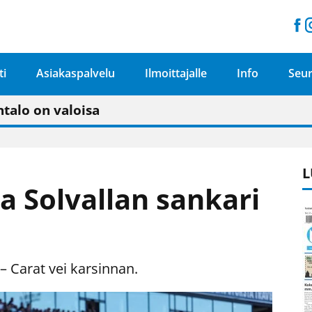
ti
Asiakaspalvelu
Ilmoittajalle
Info
Seur
n pitäisi näkyä hieman parempana painojäljen 
talo on valoisa
ämässä uudelleen keskustavisiotyön”
tu elämään omavaraisemmin kuin kaupungissa"
L
 Solvallan sankari
– Carat vei karsinnan.