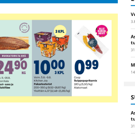
V
3.
A
t
31
M
14
S
A
t
31