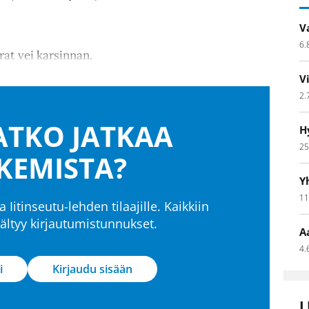
V
6.
at vei karsinnan.
V
2.
TKO JATKAA
H
25
KEMISTA?
Y
11
a Iitinseutu-lehden tilaajille. Kaikkiin
isältyy kirjautumistunnukset.
A
4.
i
Kirjaudu sisään
L