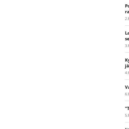
P
r
2.
L
s
3.
K
j
4.
V
6.
"
5.