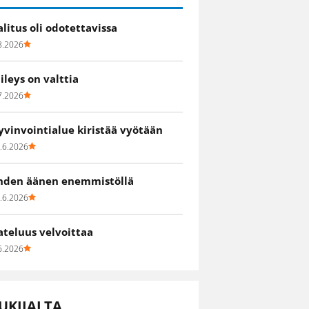
alitus oli odotettavissa
8.2026
iileys on valttia
7.2026
yvinvointialue kiristää vyötään
.6.2026
hden äänen enemmistöllä
.6.2026
ateluus velvoittaa
6.2026
UKIJALTA