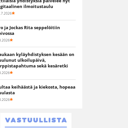
ittiläisiä yhdistyksiä palvelee nyt
igitaalinen ilmoitustaulu
.7.2026
ro ja Jockas Rita seppelöitiin
eivossa
8.2026
aukaan kyläyhdistyksen kesään on
uulunut ulkoilupäivä,
irppistapahtuma sekä kesäretki
8.2026
ultaa keihäästä ja kiekosta, hopeaa
uulasta
8.2026