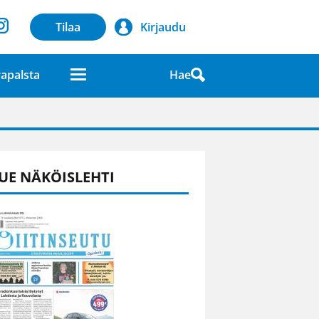
Tilaa
Kirjaudu
Hae
apalsta
laatuna lehdessä
UE NÄKÖISLEHTI