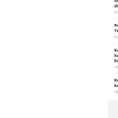
I
d
31
P
T
5.
K
k
k
1.
K
k
3.