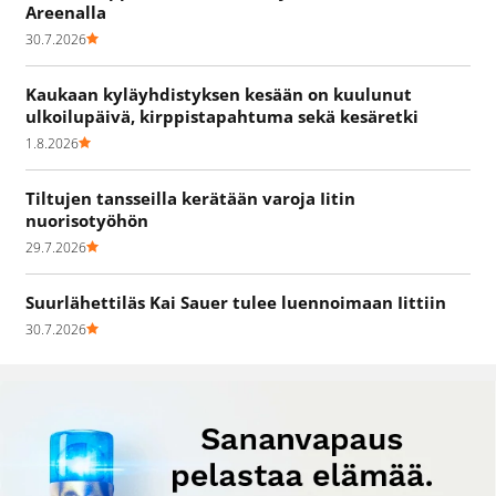
Areenalla
30.7.2026
Kaukaan kyläyhdistyksen kesään on kuulunut
ulkoilupäivä, kirppistapahtuma sekä kesäretki
1.8.2026
Tiltujen tansseilla kerätään varoja Iitin
nuorisotyöhön
29.7.2026
Suurlähettiläs Kai Sauer tulee luennoimaan Iittiin
30.7.2026