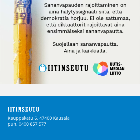
Kauppakatu 6, 47400 Kausala
puh. 0400 857 577