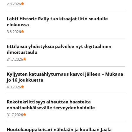
2.8.2026
Lahti Historic Rally tuo kisaajat Iitin seudulle
elokuussa
3.8.2026
Iittiläisiä yhdistyksiä palvelee nyt digitaalinen
ilmoitustaulu
31.7.2026
Kyljysten katusählyturnaus kasvoi jälleen – Mukana
jo 16 joukkuetta
4.8.2026
Rokotekriittisyys aiheuttaa haasteita
ennaltaehkäisevälle terveydenhoidolle
31.7.2026
Huutokauppakeisari nähdään ja kuullaan Jaala