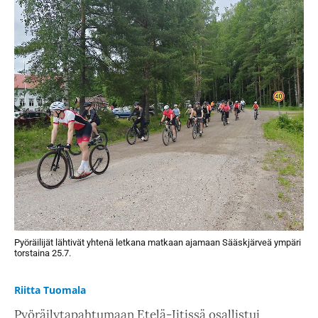
Pyöräilijät lähtivät yhtenä letkana matkaan ajamaan Sääskjärveä ympäri
torstaina 25.7.
Riitta Tuomala
Pyöräilytapahtumaan Etelä-Iitissä osallistui