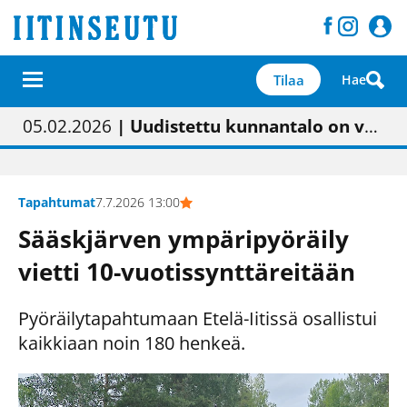
Tilaa
Hae
01.02.2026
05.02.2026
23.04.2026
| Painon vaihtumisen pitäisi näkyä hieman parempana painojäljen laatuna lehdessä
| Uudistettu kunnantalo on valoisa
| “Olemme käynnistämässä uudelleen keskustavisiotyön”
09.05.2026
| "Maalla on totuttu elämään omavaraisemmin kuin kaupungissa"
Tapahtumat
7.7.2026 13:00
Sääskjärven ympäripyöräily
vietti 10-vuotissynttäreitään
Pyöräilytapahtumaan Etelä-Iitissä osallistui
kaikkiaan noin 180 henkeä.