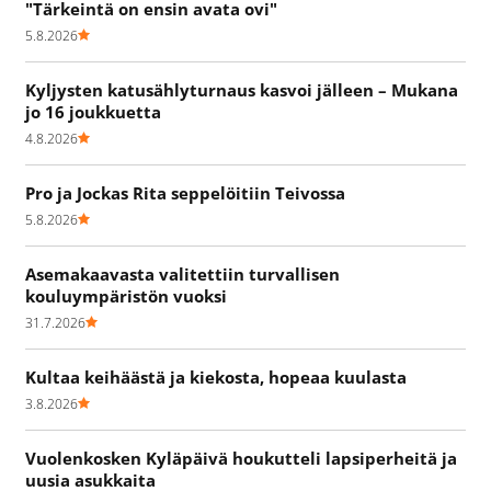
"Tärkeintä on ensin avata ovi"
5.8.2026
Kyljysten katusählyturnaus kasvoi jälleen – Mukana
jo 16 joukkuetta
4.8.2026
Pro ja Jockas Rita seppelöitiin Teivossa
5.8.2026
Asemakaavasta valitettiin turvallisen
kouluympäristön vuoksi
31.7.2026
Kultaa keihäästä ja kiekosta, hopeaa kuulasta
3.8.2026
Vuolenkosken Kyläpäivä houkutteli lapsiperheitä ja
uusia asukkaita