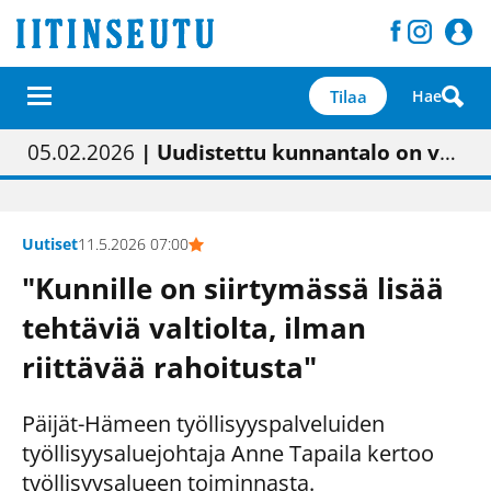
Tilaa
Hae
01.02.2026
05.02.2026
23.04.2026
| Painon vaihtumisen pitäisi näkyä hieman parempana painojäljen laatuna lehdessä
| Uudistettu kunnantalo on valoisa
| “Olemme käynnistämässä uudelleen keskustavisiotyön”
09.05.2026
| "Maalla on totuttu elämään omavaraisemmin kuin kaupungissa"
Uutiset
11.5.2026 07:00
"Kunnille on siirtymässä lisää
tehtäviä valtiolta, ilman
riittävää rahoitusta"
Päijät-Hämeen työllisyyspalveluiden
työllisyysaluejohtaja Anne Tapaila kertoo
työllisyysalueen toiminnasta.