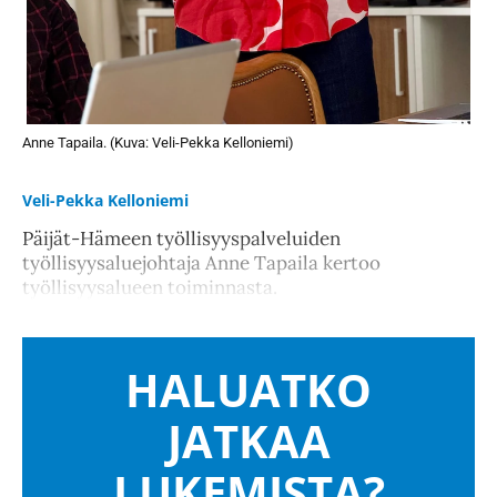
Anne Tapaila. (Kuva: Veli-Pekka Kelloniemi)
Veli-Pekka Kelloniemi
Päijät-Hämeen työllisyyspalveluiden
työllisyysaluejohtaja Anne Tapaila kertoo
työllisyysalueen toiminnasta.
HALUATKO
JATKAA
LUKEMISTA?