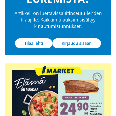
Artikkeli on luettavissa Iitinseutu-lehden
tilaajille. Kaikkiin tilauksiin sisältyy
kirjautumistunnukset.
Tilaa lehti
Kirjaudu sisään