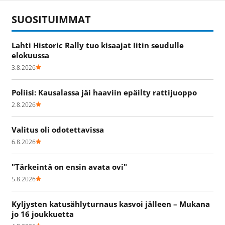
SUOSITUIMMAT
Lahti Historic Rally tuo kisaajat Iitin seudulle
elokuussa
3.8.2026
Poliisi: Kausalassa jäi haaviin epäilty rattijuoppo
2.8.2026
Valitus oli odotettavissa
6.8.2026
"Tärkeintä on ensin avata ovi"
5.8.2026
Kyljysten katusählyturnaus kasvoi jälleen – Mukana
jo 16 joukkuetta