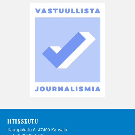
Kauppakatu 6, 47400 Kausala