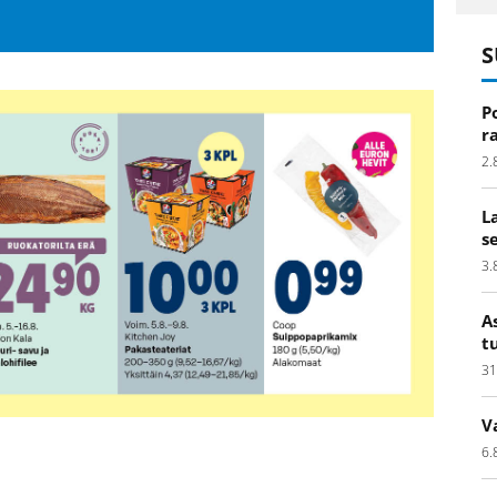
S
P
r
2.
L
s
3.
A
t
31
V
6.