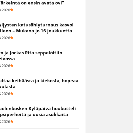
Tärkeintä on ensin avata ovi"
8.2026
yljysten katusählyturnaus kasvoi
älleen – Mukana jo 16 joukkuetta
8.2026
ro ja Jockas Rita seppelöitiin
eivossa
8.2026
ultaa keihäästä ja kiekosta, hopeaa
uulasta
8.2026
uolenkosken Kyläpäivä houkutteli
apsiperheitä ja uusia asukkaita
8.2026