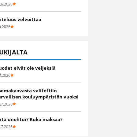
.6.2026
ateluus velvoittaa
6.2026
UKIJALTA
uodet eivät ole veljeksiä
8.2026
semakaavasta valitettiin
urvallisen kouluympäristön vuoksi
.7.2026
itä unohtui? Kuka maksaa?
.7.2026