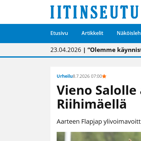
Etusivu
Artikkelit
Näköisleh
01.02.2026
05.02.2026
23.04.2026
| Painon vaihtumise
| Uudistettu kunnan
| “Olemme käynnist
09.05.2026
| "Maalla on totut
Urheilu
8.7.2026 07:00
Vieno Salolle
Riihimäellä
Aarteen Flapjap ylivoimavoit