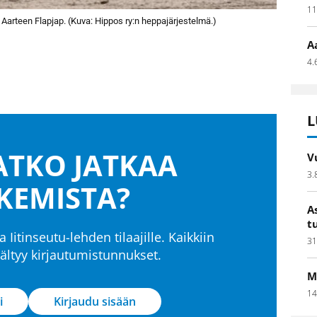
11
 Aarteen Flapjap. (Kuva: Hippos ry:n heppajärjestelmä.)
A
4.
L
TKO JATKAA
V
3.
KEMISTA?
A
t
a Iitinseutu-lehden tilaajille. Kaikkiin
31
isältyy kirjautumistunnukset.
M
14
i
Kirjaudu sisään