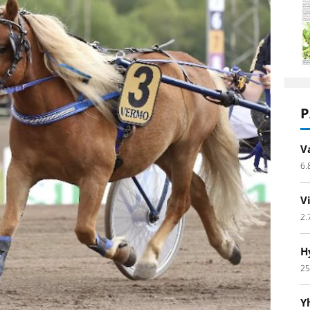
P
V
6.
V
2.
H
25
Y