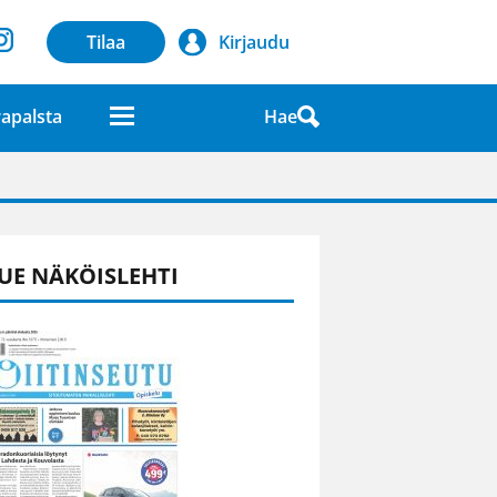
Tilaa
Kirjaudu
Hae
apalsta
laatuna lehdessä
UE NÄKÖISLEHTI