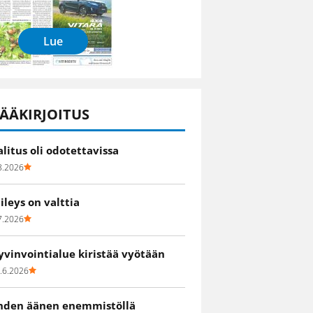
Lue
ÄÄKIRJOITUS
alitus oli odotettavissa
8.2026
iileys on valttia
7.2026
yvinvointialue kiristää vyötään
.6.2026
hden äänen enemmistöllä