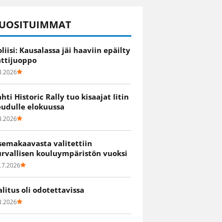
UOSITUIMMAT
oliisi: Kausalassa jäi haaviin epäilty
attijuoppo
8.2026
ahti Historic Rally tuo kisaajat Iitin
eudulle elokuussa
8.2026
semakaavasta valitettiin
urvallisen kouluympäristön vuoksi
.7.2026
alitus oli odotettavissa
8.2026