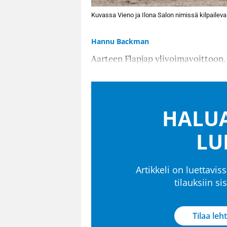
Kuvassa Vieno ja Ilona Salon nimissä kilpaileva
Hannu Backman
Aarteen Flapjap ylivoimavoittoon.
HALUA
LU
Artikkeli on luettaviss
tilauksiin s
Tilaa leht