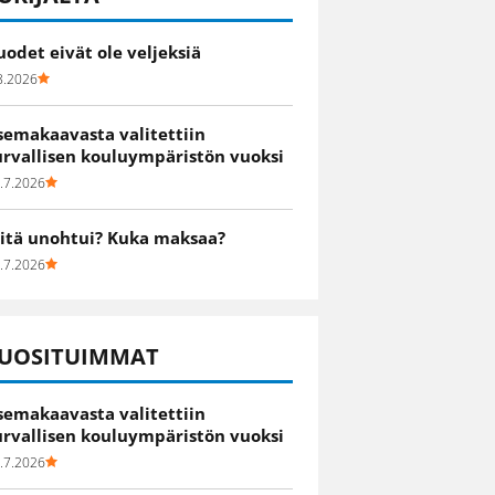
uodet eivät ole veljeksiä
8.2026
semakaavasta valitettiin
urvallisen kouluympäristön vuoksi
.7.2026
itä unohtui? Kuka maksaa?
.7.2026
UOSITUIMMAT
semakaavasta valitettiin
urvallisen kouluympäristön vuoksi
.7.2026