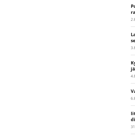
P
r
2.
L
s
3.
K
j
4.
V
6.
I
d
31