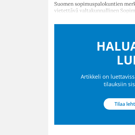
Suomen sopimuspalokuntien merkity
vietettävä valtakunnallinen Sopi
HALUA
LU
Artikkeli on luettaviss
tilauksiin s
Tilaa leht