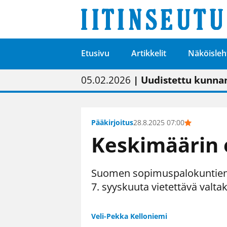
Etusivu
Artikkelit
Näköisleh
01.02.2026
05.02.2026
23.04.2026
| Painon vaihtumise
| Uudistettu kunnan
| “Olemme käynnist
09.05.2026
| "Maalla on totut
Pääkirjoitus
28.8.2025 07:00
Keskimäärin 
Suomen sopimuspalokuntien m
7. syyskuuta vietettävä valt
Veli-Pekka Kelloniemi