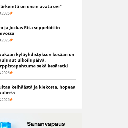
Tärkeintä on ensin avata ovi"
8.2026
ro ja Jockas Rita seppelöitiin
eivossa
8.2026
aukaan kyläyhdistyksen kesään on
uulunut ulkoilupäivä,
irppistapahtuma sekä kesäretki
8.2026
ultaa keihäästä ja kiekosta, hopeaa
uulasta
8.2026