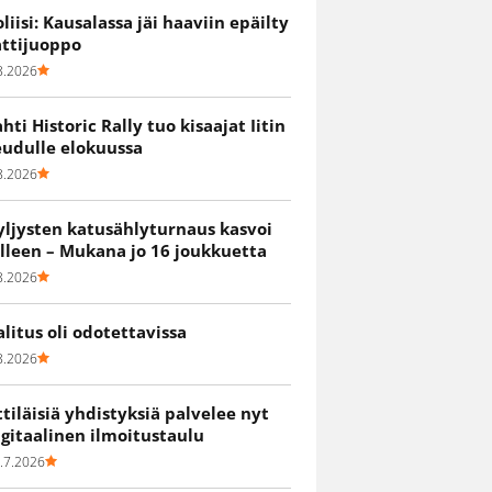
oliisi: Kausalassa jäi haaviin epäilty
attijuoppo
8.2026
ahti Historic Rally tuo kisaajat Iitin
eudulle elokuussa
8.2026
yljysten katusählyturnaus kasvoi
älleen – Mukana jo 16 joukkuetta
8.2026
alitus oli odotettavissa
8.2026
ittiläisiä yhdistyksiä palvelee nyt
igitaalinen ilmoitustaulu
.7.2026