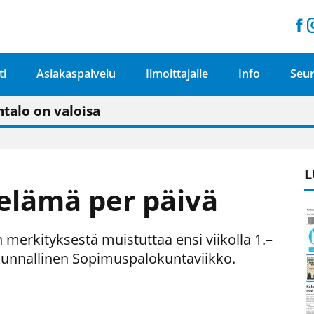
ti
Asiakaspalvelu
Ilmoittajalle
Info
Seur
n pitäisi näkyä hieman parempana painojäljen 
talo on valoisa
ämässä uudelleen keskustavisiotyön”
tu elämään omavaraisemmin kuin kaupungissa"
L
elämä per päivä
erkityksestä muistuttaa ensi viikolla 1.–
akunnallinen Sopimuspalokuntaviikko.