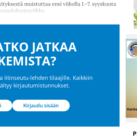
ksestä muistuttaa ensi viikolla 1.–7. syyskuuta
muspalokuntaviikko.
TKO JATKAA
KEMISTA?
a Iitinseutu-lehden tilaajille. Kaikkiin
isältyy kirjautumistunnukset.
i
Kirjaudu sisään
P