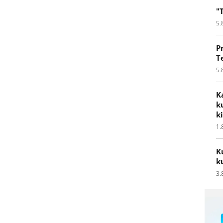
"
5.
P
T
5.
K
k
k
1.
K
k
3.