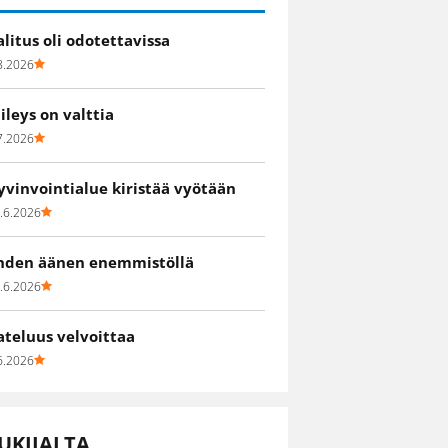
alitus oli odotettavissa
8.2026
iileys on valttia
7.2026
yvinvointialue kiristää vyötään
.6.2026
hden äänen enemmistöllä
.6.2026
ateluus velvoittaa
6.2026
UKIJALTA