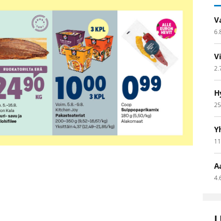
V
6.
V
2.
H
25
Y
11
A
4.
L