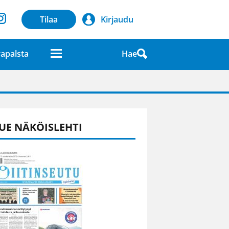
Tilaa
Kirjaudu
Hae
apalsta
laatuna lehdessä
UE NÄKÖISLEHTI