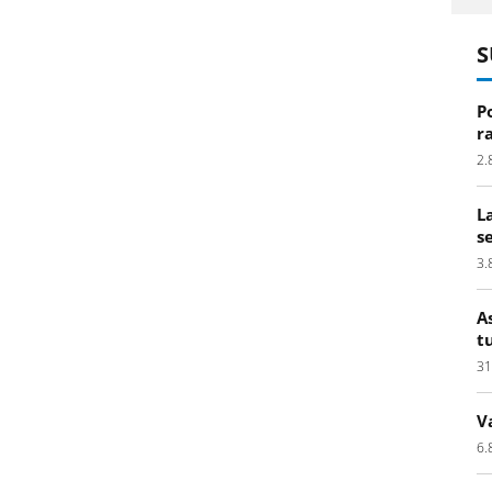
S
P
r
2.
L
s
3.
A
t
31
V
6.