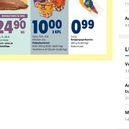
11
A
4.
L
V
3.
A
t
31
M
14