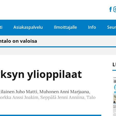
ti
Asiakaspalvelu
Ilmoittajalle
Info
Seur
n pitäisi näkyä hieman parempana painojäljen 
talo on valoisa
ämässä uudelleen keskustavisiotyön”
tu elämään omavaraisemmin kuin kaupungissa"
L
yksyn ylioppilaat
Matilainen Juho Matti, Muhonen Anni Marjaana,
rkka Anssi Joakim, Seppälä Jenni Anniina, Talo