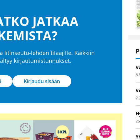
TKO JATKAA
KEMISTA?
P
a Iitinseutu-lehden tilaajille. Kaikkiin
isältyy kirjautumistunnukset.
V
6.
i
Kirjaudu sisään
V
2.
H
25
Y