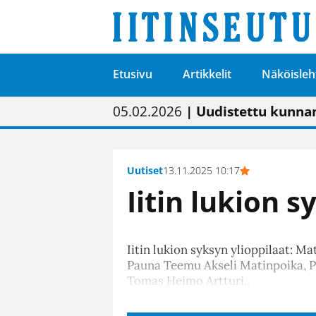
Etusivu
Artikkelit
Näköisleh
01.02.2026
05.02.2026
23.04.2026
| Painon vaihtumise
| Uudistettu kunnan
| “Olemme käynnist
09.05.2026
| "Maalla on totut
Uutiset
13.11.2025 10:17
Iitin lukion s
Iitin lukion syksyn ylioppilaat: 
Pauna Teemu Akseli Matinpoika, Po
Tomas Heimo Artturi.
.