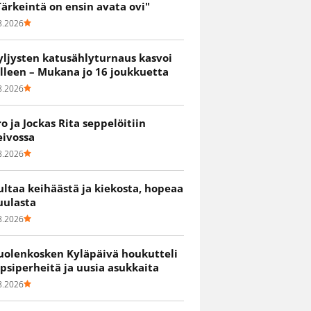
Tärkeintä on ensin avata ovi"
8.2026
yljysten katusählyturnaus kasvoi
älleen – Mukana jo 16 joukkuetta
8.2026
ro ja Jockas Rita seppelöitiin
eivossa
8.2026
ultaa keihäästä ja kiekosta, hopeaa
uulasta
8.2026
uolenkosken Kyläpäivä houkutteli
apsiperheitä ja uusia asukkaita
8.2026