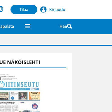
Tilaa
Kirjaudu
Hae
apalsta
laatuna lehdessä
UE NÄKÖISLEHTI