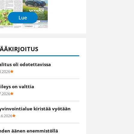
Lue
ÄÄKIRJOITUS
alitus oli odotettavissa
8.2026
iileys on valttia
7.2026
yvinvointialue kiristää vyötään
.6.2026
hden äänen enemmistöllä