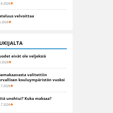
.6.2026
ateluus velvoittaa
6.2026
UKIJALTA
uodet eivät ole veljeksiä
8.2026
semakaavasta valitettiin
urvallisen kouluympäristön vuoksi
.7.2026
itä unohtui? Kuka maksaa?
.7.2026