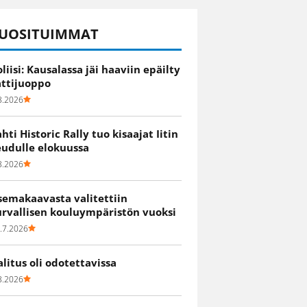
UOSITUIMMAT
oliisi: Kausalassa jäi haaviin epäilty
attijuoppo
8.2026
ahti Historic Rally tuo kisaajat Iitin
eudulle elokuussa
8.2026
semakaavasta valitettiin
urvallisen kouluympäristön vuoksi
.7.2026
alitus oli odotettavissa
8.2026