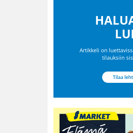
HALUA
LU
Artikkeli on luettaviss
tilauksiin s
Tilaa leht