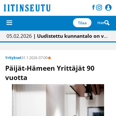
Tilaa
Hae
01.02.2026
05.02.2026
23.04.2026
| Painon vaihtumisen pitäisi näkyä hieman parempana painojäljen laatuna lehdessä
| Uudistettu kunnantalo on valoisa
| “Olemme käynnistämässä uudelleen keskustavisiotyön”
09.05.2026
| "Maalla on totuttu elämään omavaraisemmin kuin kaupungissa"
Yritykset
31.1.2026 07:00
Päijät-Hämeen Yrittäjät 90
vuotta