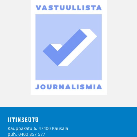
Kauppakatu 6, 47400 Kausala
puh. 0400 857 577