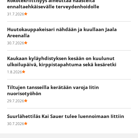
Rokotekriittisyys aiheuttaa haasteita
ennaltaehkäisevälle terveydenhoidolle
31.7.2026
Huutokauppakeisari nähdään ja kuullaan Jaala
Areenalla
30.7.2026
Kaukaan kyläyhdistyksen kesään on kuulunut
ulkoilupäivä, kirppistapahtuma sekä kesäretki
1.8.2026
Tiltujen tansseilla kerätään varoja Iitin
nuorisotyöhön
29.7.2026
Suurlähettiläs Kai Sauer tulee luennoimaan Iittiin
30.7.2026