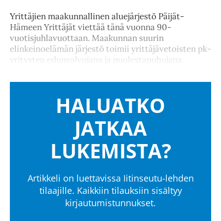
Yrittäjien maakunnallinen aluejärjestö Päijät-
Hämeen Yrittäjät viettää tänä vuonna 90-
vuotisjuhlavuottaan. Maakunnan suurin
elinkeinoelämän järjestö toimii yrittäjävetoisten pk-
yritysten edunvalvojana ja puolestapuhujana.
HALUATKO
JATKAA
LUKEMISTA?
Artikkeli on luettavissa Iitinseutu-lehden
tilaajille. Kaikkiin tilauksiin sisältyy
kirjautumistunnukset.