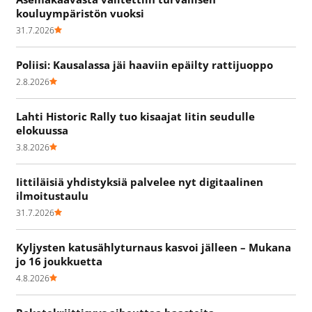
kouluympäristön vuoksi
31.7.2026
Poliisi: Kausalassa jäi haaviin epäilty rattijuoppo
2.8.2026
Lahti Historic Rally tuo kisaajat Iitin seudulle
elokuussa
3.8.2026
Iittiläisiä yhdistyksiä palvelee nyt digitaalinen
ilmoitustaulu
31.7.2026
Kyljysten katusählyturnaus kasvoi jälleen – Mukana
jo 16 joukkuetta
4.8.2026