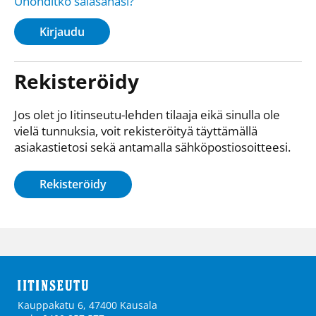
Unohditko salasanasi?
Kirjaudu
Rekisteröidy
Jos olet jo Iitinseutu-lehden tilaaja eikä sinulla ole
vielä tunnuksia, voit rekisteröityä täyttämällä
asiakastietosi sekä antamalla sähkö­posti­osoitteesi.
Rekisteröidy
Kauppakatu 6, 47400 Kausala