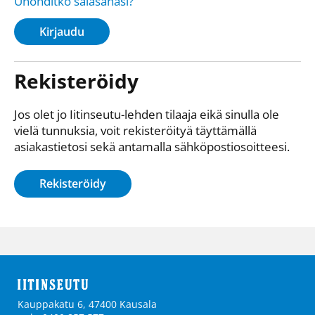
Unohditko salasanasi?
Kirjaudu
Rekisteröidy
Jos olet jo Iitinseutu-lehden tilaaja eikä sinulla ole
vielä tunnuksia, voit rekisteröityä täyttämällä
asiakastietosi sekä antamalla sähkö­posti­osoitteesi.
Rekisteröidy
Kauppakatu 6, 47400 Kausala