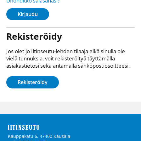
Unohditko salasanasi?
Kirjaudu
Rekisteröidy
Jos olet jo Iitinseutu-lehden tilaaja eikä sinulla ole
vielä tunnuksia, voit rekisteröityä täyttämällä
asiakastietosi sekä antamalla sähkö­posti­osoitteesi.
Rekisteröidy
Kauppakatu 6, 47400 Kausala