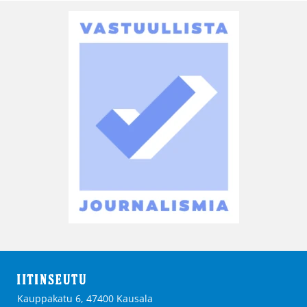
Kauppakatu 6, 47400 Kausala