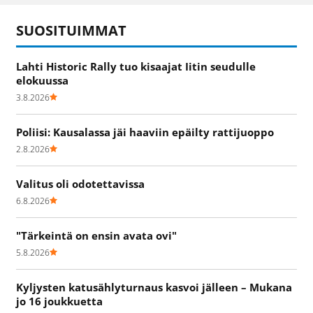
SUOSITUIMMAT
Lahti Historic Rally tuo kisaajat Iitin seudulle
elokuussa
3.8.2026
Poliisi: Kausalassa jäi haaviin epäilty rattijuoppo
2.8.2026
Valitus oli odotettavissa
6.8.2026
"Tärkeintä on ensin avata ovi"
5.8.2026
Kyljysten katusählyturnaus kasvoi jälleen – Mukana
jo 16 joukkuetta