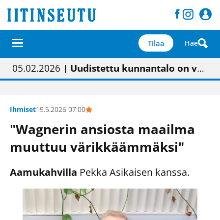
Tilaa
Hae
01.02.2026
05.02.2026
23.04.2026
| Painon vaihtumisen pitäisi näkyä hieman parempana painojäljen laatuna lehdessä
| Uudistettu kunnantalo on valoisa
| “Olemme käynnistämässä uudelleen keskustavisiotyön”
09.05.2026
| "Maalla on totuttu elämään omavaraisemmin kuin kaupungissa"
Ihmiset
19.5.2026 07:00
"Wagnerin ansiosta maailma
muuttuu värikkäämmäksi"
Aamukahvilla
Pekka Asikaisen kanssa.