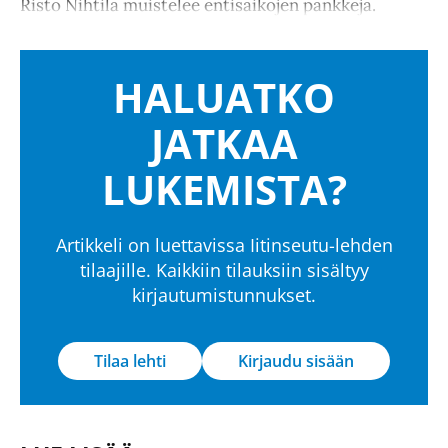
Risto Nihtilä muistelee entisaikojen pankkeja.
HALUATKO
JATKAA
LUKEMISTA?
Artikkeli on luettavissa Iitinseutu-lehden
tilaajille. Kaikkiin tilauksiin sisältyy
kirjautumistunnukset.
Tilaa lehti
Kirjaudu sisään