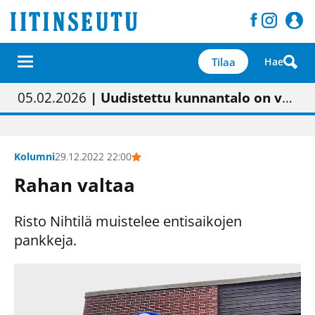
Tilaa
Hae
01.02.2026
05.02.2026
23.04.2026
| Painon vaihtumisen pitäisi näkyä hieman parempana painojäljen laatuna lehdessä
| Uudistettu kunnantalo on valoisa
| “Olemme käynnistämässä uudelleen keskustavisiotyön”
09.05.2026
| "Maalla on totuttu elämään omavaraisemmin kuin kaupungissa"
Kolumni
29.12.2022 22:00
Rahan valtaa
Risto Nihtilä muistelee entisaikojen
pankkeja.