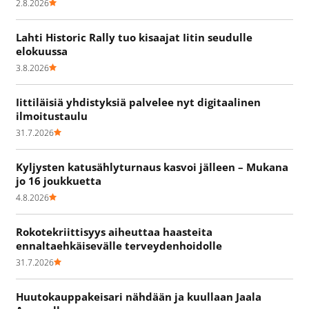
2.8.2026
Lahti Historic Rally tuo kisaajat Iitin seudulle
elokuussa
3.8.2026
Iittiläisiä yhdistyksiä palvelee nyt digitaalinen
ilmoitustaulu
31.7.2026
Kyljysten katusählyturnaus kasvoi jälleen – Mukana
jo 16 joukkuetta
4.8.2026
Rokotekriittisyys aiheuttaa haasteita
ennaltaehkäisevälle terveydenhoidolle
31.7.2026
Huutokauppakeisari nähdään ja kuullaan Jaala