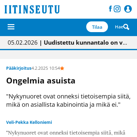
Tilaa
Hae
01.02.2026
05.02.2026
23.04.2026
| Painon vaihtumisen pitäisi näkyä hieman parempana painojäljen laatuna lehdessä
| Uudistettu kunnantalo on valoisa
| “Olemme käynnistämässä uudelleen keskustavisiotyön”
09.05.2026
| "Maalla on totuttu elämään omavaraisemmin kuin kaupungissa"
Pääkirjoitus
4.2.2025 10:54
Ongelmia asuista
"Nykynuoret ovat onneksi tietoisempia siitä,
mikä on asiallista kabinointia ja mikä ei."
Veli-Pekka Kelloniemi
"Nykynuoret ovat onneksi tietoisempia siitä, mikä