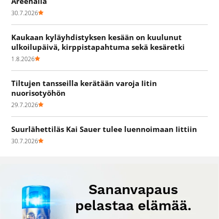
Areenalla
30.7.2026
Kaukaan kyläyhdistyksen kesään on kuulunut
ulkoilupäivä, kirppistapahtuma sekä kesäretki
1.8.2026
Tiltujen tansseilla kerätään varoja Iitin
nuorisotyöhön
29.7.2026
Suurlähettiläs Kai Sauer tulee luennoimaan Iittiin
30.7.2026