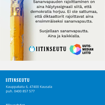
Kauppakatu 6, 47400 Kausala
puh. 0400 857 577