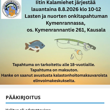
PÄÄKIRJOITUS
Valitus oli odotettavissa