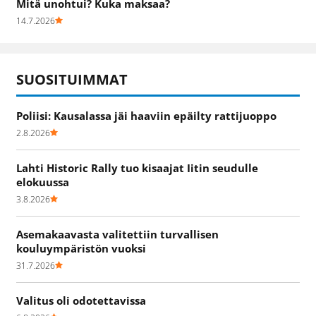
Mitä unohtui? Kuka maksaa?
14.7.2026
SUOSITUIMMAT
Poliisi: Kausalassa jäi haaviin epäilty rattijuoppo
2.8.2026
Lahti Historic Rally tuo kisaajat Iitin seudulle
elokuussa
3.8.2026
Asemakaavasta valitettiin turvallisen
kouluympäristön vuoksi
31.7.2026
Valitus oli odotettavissa