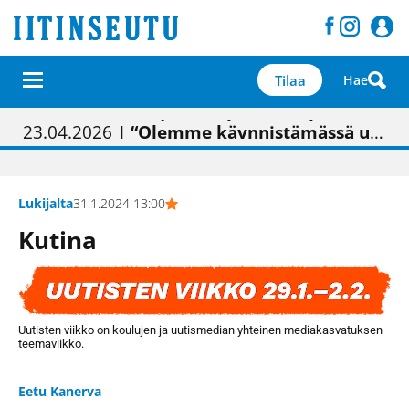
Tilaa
Hae
01.02.2026
05.02.2026
23.04.2026
| Painon vaihtumisen pitäisi näkyä hieman parempana painojäljen laatuna lehdessä
| Uudistettu kunnantalo on valoisa
| “Olemme käynnistämässä uudelleen keskustavisiotyön”
09.05.2026
| "Maalla on totuttu elämään omavaraisemmin kuin kaupungissa"
Lukijalta
31.1.2024 13:00
Kutina
Uutisten viikko on koulujen ja uutismedian yhteinen mediakasvatuksen
teemaviikko.
Eetu Kanerva