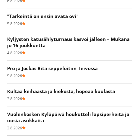
6.8.2026
"Tärkeintä on ensin avata ovi"
5.8.2026
Kyljysten katusählyturnaus kasvoi jälleen – Mukana
jo 16 joukkuetta
4.8.2026
Pro ja Jockas Rita seppelöitiin Teivossa
5.8.2026
Kultaa keihäästä ja kiekosta, hopeaa kuulasta
3.8.2026
Vuolenkosken Kyläpäivä houkutteli lapsiperheitä ja
uusia asukkaita
3.8.2026