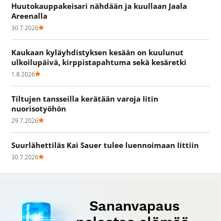
Huutokauppakeisari nähdään ja kuullaan Jaala
Areenalla
30.7.2026
Kaukaan kyläyhdistyksen kesään on kuulunut
ulkoilupäivä, kirppistapahtuma sekä kesäretki
1.8.2026
Tiltujen tansseilla kerätään varoja Iitin
nuorisotyöhön
29.7.2026
Suurlähettiläs Kai Sauer tulee luennoimaan Iittiin
30.7.2026