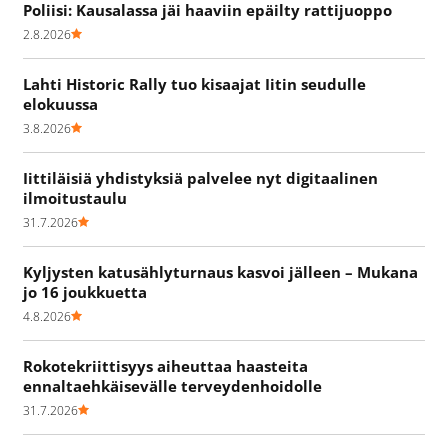
Poliisi: Kausalassa jäi haaviin epäilty rattijuoppo
2.8.2026
Lahti Historic Rally tuo kisaajat Iitin seudulle
elokuussa
3.8.2026
Iittiläisiä yhdistyksiä palvelee nyt digitaalinen
ilmoitustaulu
31.7.2026
Kyljysten katusählyturnaus kasvoi jälleen – Mukana
jo 16 joukkuetta
4.8.2026
Rokotekriittisyys aiheuttaa haasteita
ennaltaehkäisevälle terveydenhoidolle
31.7.2026