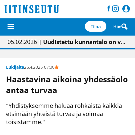
Tilaa
Hae
01.02.2026
05.02.2026
23.04.2026
| Painon vaihtumisen pitäisi näkyä hieman parempana painojäljen laatuna lehdessä
| Uudistettu kunnantalo on valoisa
| “Olemme käynnistämässä uudelleen keskustavisiotyön”
09.05.2026
| "Maalla on totuttu elämään omavaraisemmin kuin kaupungissa"
Lukijalta
26.4.2025 07:00
Haastavina aikoina yhdessäolo
antaa turvaa
"Yhdistyksemme haluaa rohkaista kaikkia
etsimään yhteistä turvaa ja voimaa
toisistamme."